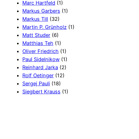
Marc Hartfeld
(1)
Markus Garbers
(1)
Markus Till
(32)
Martin P. Grünholz
(1)
Matt Studer
(6)
Matthias Teh
(1)
Oliver Friedrich
(1)
Paul Sidelnikow
(1)
Reinhard Jarka
(2)
Rolf Oetinger
(12)
Sergej Pauli
(18)
Siegbert Krauss
(1)
Simon Garrecht
(3)
Stefan Schnabel
(1)
Timothy Schötten
(1)
Ulrich Parzany
(1)
Uwe Brinkmann
(4)