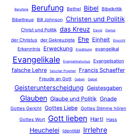
Berufung
Bibel
Bethel
Bibelkritik
Berufene
Christen und Politik
Bibeltreue
Bill Johnson
das Kreuz
Christ und Politik
David
Demut
Ehe
Einheit
der Christus
der Gekreuzigte
Einsicht
Erweckung
Erkenntnis
evangelikal
Erwählung
Evangelikale
Evangelisation
Evangelikalismus
falsche Lehre
Francis Schaeffer
falscher Prophet
Freude an Gott
Gaben
Gebet
Geisterunterscheidung
Geistesgaben
Glauben
Glaube und Politik
Gnade
Gottes Liebe
Gottes Gericht
Gottes Stimme hören
Gott lieben
Hartl
Gottes Wort
Hass
Irrlehre
Heuchelei
Identität