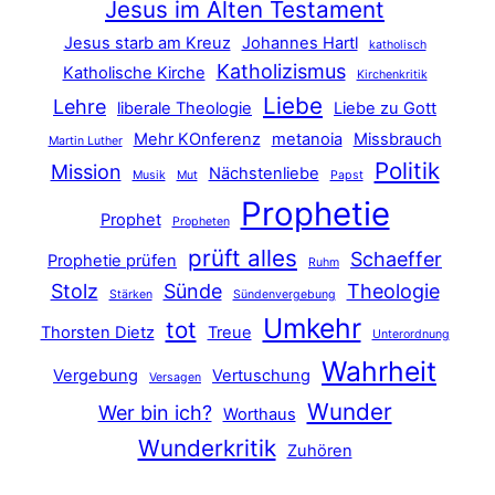
Jesus im Alten Testament
Jesus starb am Kreuz
Johannes Hartl
katholisch
Katholizismus
Katholische Kirche
Kirchenkritik
Liebe
Lehre
liberale Theologie
Liebe zu Gott
Mehr KOnferenz
metanoia
Missbrauch
Martin Luther
Politik
Mission
Nächstenliebe
Musik
Mut
Papst
Prophetie
Prophet
Propheten
prüft alles
Schaeffer
Prophetie prüfen
Ruhm
Stolz
Sünde
Theologie
Stärken
Sündenvergebung
Umkehr
tot
Thorsten Dietz
Treue
Unterordnung
Wahrheit
Vergebung
Vertuschung
Versagen
Wunder
Wer bin ich?
Worthaus
Wunderkritik
Zuhören