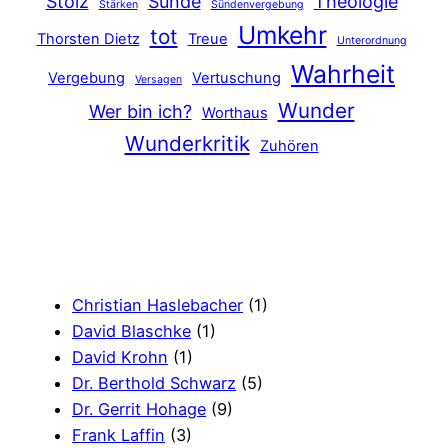
Stolz
Sünde
Theologie
Stärken
Sündenvergebung
Umkehr
tot
Thorsten Dietz
Treue
Unterordnung
Wahrheit
Vergebung
Vertuschung
Versagen
Wunder
Wer bin ich?
Worthaus
Wunderkritik
Zuhören
Christian Haslebacher
(1)
David Blaschke
(1)
David Krohn
(1)
Dr. Berthold Schwarz
(5)
Dr. Gerrit Hohage
(9)
Frank Laffin
(3)