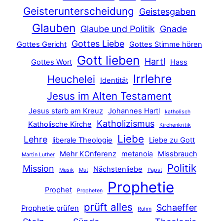
Geisterunterscheidung
Geistesgaben
Glauben
Glaube und Politik
Gnade
Gottes Liebe
Gottes Gericht
Gottes Stimme hören
Gott lieben
Hartl
Gottes Wort
Hass
Irrlehre
Heuchelei
Identität
Jesus im Alten Testament
Jesus starb am Kreuz
Johannes Hartl
katholisch
Katholizismus
Katholische Kirche
Kirchenkritik
Liebe
Lehre
liberale Theologie
Liebe zu Gott
Mehr KOnferenz
metanoia
Missbrauch
Martin Luther
Politik
Mission
Nächstenliebe
Musik
Mut
Papst
Prophetie
Prophet
Propheten
prüft alles
Schaeffer
Prophetie prüfen
Ruhm