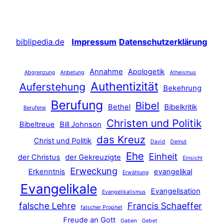
biblipedia.de
Impressum
Datenschutzerklärung
Annahme
Apologetik
Abgrenzung
Anbetung
Atheismus
Authentizität
Auferstehung
Bekehrung
Berufung
Bibel
Bethel
Bibelkritik
Berufene
Christen und Politik
Bibeltreue
Bill Johnson
das Kreuz
Christ und Politik
David
Demut
Ehe
Einheit
der Christus
der Gekreuzigte
Einsicht
Erweckung
Erkenntnis
evangelikal
Erwählung
Evangelikale
Evangelisation
Evangelikalismus
falsche Lehre
Francis Schaeffer
falscher Prophet
Freude an Gott
Gaben
Gebet