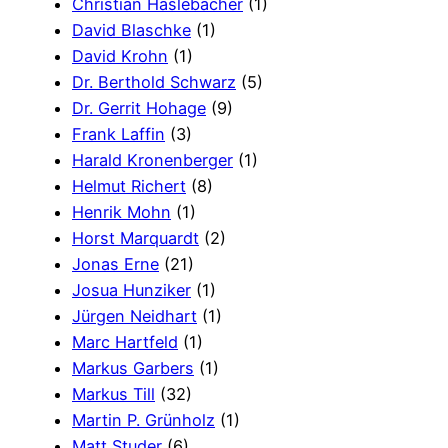
Christian Haslebacher
(1)
David Blaschke
(1)
David Krohn
(1)
Dr. Berthold Schwarz
(5)
Dr. Gerrit Hohage
(9)
Frank Laffin
(3)
Harald Kronenberger
(1)
Helmut Richert
(8)
Henrik Mohn
(1)
Horst Marquardt
(2)
Jonas Erne
(21)
Josua Hunziker
(1)
Jürgen Neidhart
(1)
Marc Hartfeld
(1)
Markus Garbers
(1)
Markus Till
(32)
Martin P. Grünholz
(1)
Matt Studer
(6)