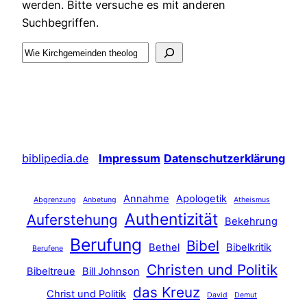
werden. Bitte versuche es mit anderen
Suchbegriffen.
Suche
biblipedia.de
Impressum
Datenschutzerklärung
Annahme
Apologetik
Abgrenzung
Anbetung
Atheismus
Authentizität
Auferstehung
Bekehrung
Berufung
Bibel
Bethel
Bibelkritik
Berufene
Christen und Politik
Bibeltreue
Bill Johnson
das Kreuz
Christ und Politik
David
Demut