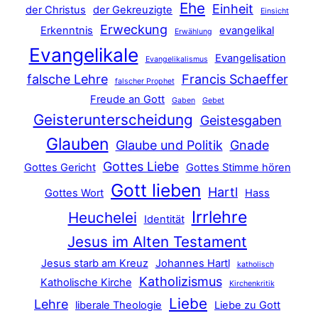
Ehe
Einheit
der Christus
der Gekreuzigte
Einsicht
Erweckung
Erkenntnis
evangelikal
Erwählung
Evangelikale
Evangelisation
Evangelikalismus
falsche Lehre
Francis Schaeffer
falscher Prophet
Freude an Gott
Gaben
Gebet
Geisterunterscheidung
Geistesgaben
Glauben
Glaube und Politik
Gnade
Gottes Liebe
Gottes Gericht
Gottes Stimme hören
Gott lieben
Hartl
Gottes Wort
Hass
Irrlehre
Heuchelei
Identität
Jesus im Alten Testament
Jesus starb am Kreuz
Johannes Hartl
katholisch
Katholizismus
Katholische Kirche
Kirchenkritik
Liebe
Lehre
liberale Theologie
Liebe zu Gott