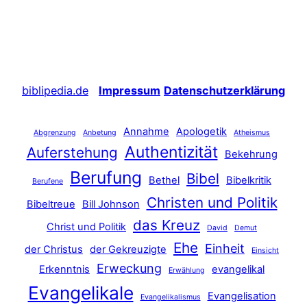
biblipedia.de
Impressum
Datenschutzerklärung
Annahme
Apologetik
Abgrenzung
Anbetung
Atheismus
Authentizität
Auferstehung
Bekehrung
Berufung
Bibel
Bethel
Bibelkritik
Berufene
Christen und Politik
Bibeltreue
Bill Johnson
das Kreuz
Christ und Politik
David
Demut
Ehe
Einheit
der Christus
der Gekreuzigte
Einsicht
Erweckung
Erkenntnis
evangelikal
Erwählung
Evangelikale
Evangelisation
Evangelikalismus