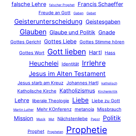
falsche Lehre
Francis Schaeffer
falscher Prophet
Freude an Gott
Gaben
Gebet
Geisterunterscheidung
Geistesgaben
Glauben
Glaube und Politik
Gnade
Gottes Liebe
Gottes Gericht
Gottes Stimme hören
Gott lieben
Hartl
Gottes Wort
Hass
Irrlehre
Heuchelei
Identität
Jesus im Alten Testament
Jesus starb am Kreuz
Johannes Hartl
katholisch
Katholizismus
Katholische Kirche
Kirchenkritik
Liebe
Lehre
liberale Theologie
Liebe zu Gott
Mehr KOnferenz
metanoia
Missbrauch
Martin Luther
Politik
Mission
Nächstenliebe
Musik
Mut
Papst
Prophetie
Prophet
Propheten