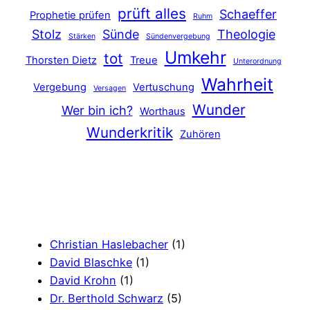
prüft alles
Schaeffer
Prophetie prüfen
Ruhm
Stolz
Sünde
Theologie
Stärken
Sündenvergebung
Umkehr
tot
Thorsten Dietz
Treue
Unterordnung
Wahrheit
Vergebung
Vertuschung
Versagen
Wunder
Wer bin ich?
Worthaus
Wunderkritik
Zuhören
Christian Haslebacher
(1)
David Blaschke
(1)
David Krohn
(1)
Dr. Berthold Schwarz
(5)