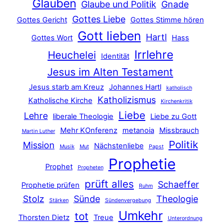
Glauben
Glaube und Politik
Gnade
Gottes Liebe
Gottes Gericht
Gottes Stimme hören
Gott lieben
Hartl
Gottes Wort
Hass
Irrlehre
Heuchelei
Identität
Jesus im Alten Testament
Jesus starb am Kreuz
Johannes Hartl
katholisch
Katholizismus
Katholische Kirche
Kirchenkritik
Liebe
Lehre
liberale Theologie
Liebe zu Gott
Mehr KOnferenz
metanoia
Missbrauch
Martin Luther
Politik
Mission
Nächstenliebe
Musik
Mut
Papst
Prophetie
Prophet
Propheten
prüft alles
Schaeffer
Prophetie prüfen
Ruhm
Stolz
Sünde
Theologie
Stärken
Sündenvergebung
Umkehr
tot
Thorsten Dietz
Treue
Unterordnung