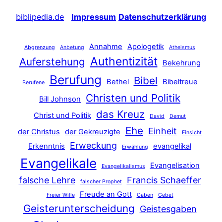
biblipedia.de
Impressum
Datenschutzerklärung
Annahme
Apologetik
Abgrenzung
Anbetung
Atheismus
Authentizität
Auferstehung
Bekehrung
Berufung
Bibel
Bethel
Bibeltreue
Berufene
Christen und Politik
Bill Johnson
das Kreuz
Christ und Politik
David
Demut
Ehe
Einheit
der Christus
der Gekreuzigte
Einsicht
Erweckung
Erkenntnis
evangelikal
Erwählung
Evangelikale
Evangelisation
Evangelikalismus
falsche Lehre
Francis Schaeffer
falscher Prophet
Freude an Gott
Freier Wille
Gaben
Gebet
Geisterunterscheidung
Geistesgaben