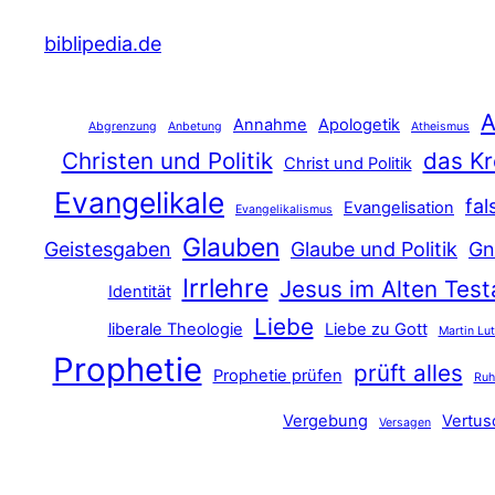
biblipedia.de
A
Annahme
Apologetik
Abgrenzung
Anbetung
Atheismus
Christen und Politik
das Kr
Christ und Politik
Evangelikale
fal
Evangelisation
Evangelikalismus
Glauben
Geistesgaben
Glaube und Politik
Gn
Irrlehre
Jesus im Alten Tes
Identität
Liebe
liberale Theologie
Liebe zu Gott
Martin Lu
Prophetie
prüft alles
Prophetie prüfen
Ru
Vergebung
Vertu
Versagen