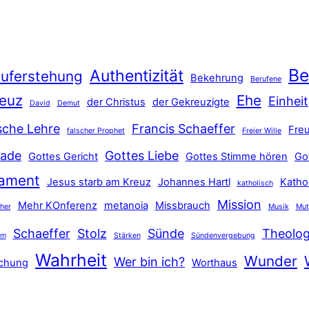
Be
Authentizität
uferstehung
Bekehrung
Berufene
euz
Ehe
Einheit
der Christus
der Gekreuzigte
David
Demut
sche Lehre
Francis Schaeffer
Freu
falscher Prophet
Freier Wille
ade
Gottes Liebe
Gottes Gericht
Gottes Stimme hören
Go
tament
Jesus starb am Kreuz
Johannes Hartl
Katho
katholisch
Mission
Mehr KOnferenz
metanoia
Missbrauch
ther
Musik
Mut
Schaeffer
Stolz
Sünde
Theolog
hm
Stärken
Sündenvergebung
Wahrheit
Wunder
Wer bin ich?
schung
Worthaus