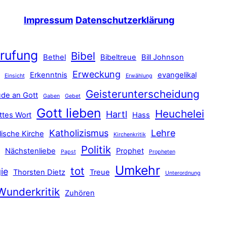
Impressum
Datenschutzerklärung
rufung
Bibel
Bethel
Bibeltreue
Bill Johnson
Erweckung
Erkenntnis
evangelikal
Einsicht
Erwählung
Geisterunterscheidung
de an Gott
Gaben
Gebet
Gott lieben
Heuchelei
Hartl
ttes Wort
Hass
Katholizismus
Lehre
lische Kirche
Kirchenkritik
Politik
Nächstenliebe
Prophet
Papst
Propheten
Umkehr
tot
ie
Thorsten Dietz
Treue
Unterordnung
Wunderkritik
Zuhören