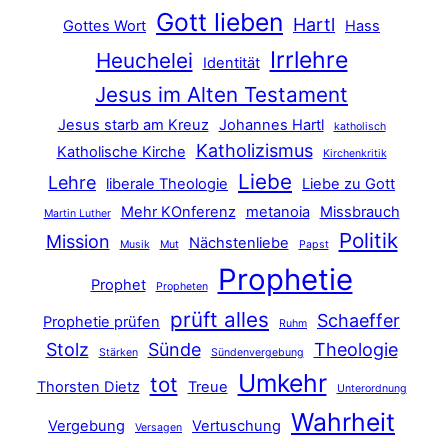
Gott lieben
Hartl
Gottes Wort
Hass
Irrlehre
Heuchelei
Identität
Jesus im Alten Testament
Jesus starb am Kreuz
Johannes Hartl
katholisch
Katholizismus
Katholische Kirche
Kirchenkritik
Liebe
Lehre
liberale Theologie
Liebe zu Gott
Mehr KOnferenz
metanoia
Missbrauch
Martin Luther
Politik
Mission
Nächstenliebe
Musik
Mut
Papst
Prophetie
Prophet
Propheten
prüft alles
Schaeffer
Prophetie prüfen
Ruhm
Stolz
Sünde
Theologie
Stärken
Sündenvergebung
Umkehr
tot
Thorsten Dietz
Treue
Unterordnung
Wahrheit
Vergebung
Vertuschung
Versagen