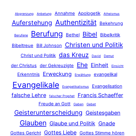
Annahme
Apologetik
Abgrenzung
Anbetung
Atheismus
Authentizität
Auferstehung
Bekehrung
Berufung
Bibel
Bethel
Bibelkritik
Berufene
Christen und Politik
Bibeltreue
Bill Johnson
das Kreuz
Christ und Politik
David
Demut
Ehe
Einheit
der Christus
der Gekreuzigte
Einsicht
Erweckung
Erkenntnis
evangelikal
Erwählung
Evangelikale
Evangelisation
Evangelikalismus
falsche Lehre
Francis Schaeffer
falscher Prophet
Freude an Gott
Gaben
Gebet
Geisterunterscheidung
Geistesgaben
Glauben
Glaube und Politik
Gnade
Gottes Liebe
Gottes Gericht
Gottes Stimme hören