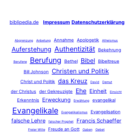
biblipedia.de
Impressum
Datenschutzerklärung
Annahme
Apologetik
Abgrenzung
Anbetung
Atheismus
Authentizität
Auferstehung
Bekehrung
Berufung
Bibel
Bethel
Bibeltreue
Berufene
Christen und Politik
Bill Johnson
das Kreuz
Christ und Politik
David
Demut
Ehe
Einheit
der Christus
der Gekreuzigte
Einsicht
Erweckung
Erkenntnis
evangelikal
Erwählung
Evangelikale
Evangelisation
Evangelikalismus
falsche Lehre
Francis Schaeffer
falscher Prophet
Freude an Gott
Freier Wille
Gaben
Gebet