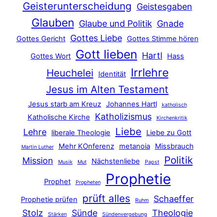
Geisterunterscheidung
Geistesgaben
Glauben
Glaube und Politik
Gnade
Gottes Liebe
Gottes Gericht
Gottes Stimme hören
Gott lieben
Hartl
Gottes Wort
Hass
Irrlehre
Heuchelei
Identität
Jesus im Alten Testament
Jesus starb am Kreuz
Johannes Hartl
katholisch
Katholizismus
Katholische Kirche
Kirchenkritik
Liebe
Lehre
liberale Theologie
Liebe zu Gott
Mehr KOnferenz
metanoia
Missbrauch
Martin Luther
Politik
Mission
Nächstenliebe
Musik
Mut
Papst
Prophetie
Prophet
Propheten
prüft alles
Schaeffer
Prophetie prüfen
Ruhm
Stolz
Sünde
Theologie
Stärken
Sündenvergebung