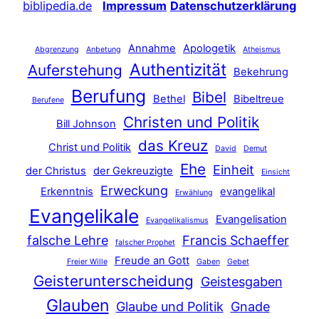
biblipedia.de
Impressum
Datenschutzerklärung
Annahme
Apologetik
Abgrenzung
Anbetung
Atheismus
Authentizität
Auferstehung
Bekehrung
Berufung
Bibel
Bethel
Bibeltreue
Berufene
Christen und Politik
Bill Johnson
das Kreuz
Christ und Politik
David
Demut
Ehe
Einheit
der Christus
der Gekreuzigte
Einsicht
Erweckung
Erkenntnis
evangelikal
Erwählung
Evangelikale
Evangelisation
Evangelikalismus
falsche Lehre
Francis Schaeffer
falscher Prophet
Freude an Gott
Freier Wille
Gaben
Gebet
Geisterunterscheidung
Geistesgaben
Glauben
Glaube und Politik
Gnade