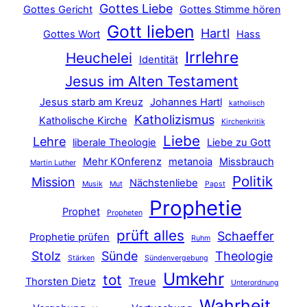
Gottes Liebe
Gottes Gericht
Gottes Stimme hören
Gott lieben
Hartl
Gottes Wort
Hass
Irrlehre
Heuchelei
Identität
Jesus im Alten Testament
Jesus starb am Kreuz
Johannes Hartl
katholisch
Katholizismus
Katholische Kirche
Kirchenkritik
Liebe
Lehre
liberale Theologie
Liebe zu Gott
Mehr KOnferenz
metanoia
Missbrauch
Martin Luther
Politik
Mission
Nächstenliebe
Musik
Mut
Papst
Prophetie
Prophet
Propheten
prüft alles
Schaeffer
Prophetie prüfen
Ruhm
Stolz
Sünde
Theologie
Stärken
Sündenvergebung
Umkehr
tot
Thorsten Dietz
Treue
Unterordnung
Wahrheit