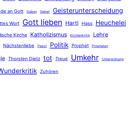
Geisterunterscheidung
de an Gott
Gaben
Gebet
Gott lieben
Heuchelei
Hartl
ttes Wort
Hass
Katholizismus
Lehre
lische Kirche
Kirchenkritik
Politik
Nächstenliebe
Prophet
Papst
Propheten
Umkehr
tot
ie
Thorsten Dietz
Treue
Unterordnung
Wunderkritik
Zuhören