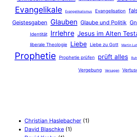
Evangelikale
fal
Evangelisation
Evangelikalismus
Glauben
Geistesgaben
Glaube und Politik
Gn
Irrlehre
Jesus im Alten Tes
Identität
Liebe
liberale Theologie
Liebe zu Gott
Martin Lu
Prophetie
prüft alles
Prophetie prüfen
Ru
Vergebung
Vertu
Versagen
Christian Haslebacher
(1)
David Blaschke
(1)