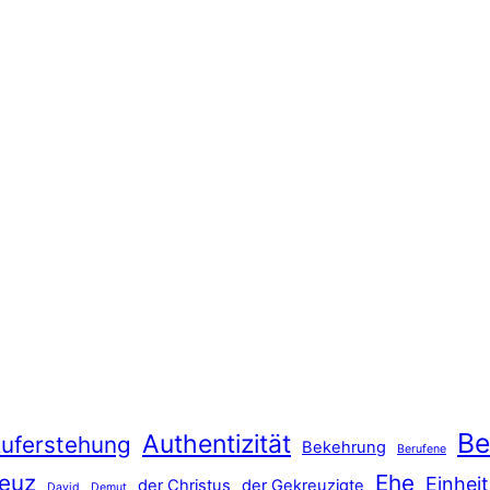
Be
Authentizität
uferstehung
Bekehrung
Berufene
euz
Ehe
Einheit
der Christus
der Gekreuzigte
David
Demut