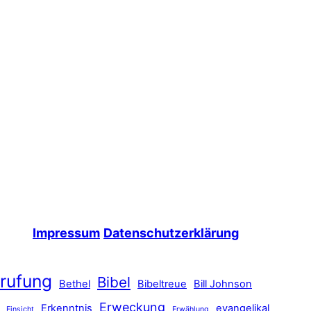
Impressum
Datenschutzerklärung
rufung
Bibel
Bethel
Bibeltreue
Bill Johnson
Erweckung
Erkenntnis
evangelikal
Einsicht
Erwählung