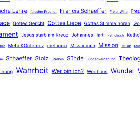
sche Lehre
Francis Schaeffer
Freu
falscher Prophet
Freier Wille
ade
Gottes Liebe
Gottes Gericht
Gottes Stimme hören
Go
tament
Jesus starb am Kreuz
Johannes Hartl
Katho
katholisch
Mission
Mehr KOnferenz
metanoia
Missbrauch
ther
Musik
Mut
Schaeffer
Stolz
Sünde
Theolog
hm
Stärken
Sündenvergebung
Wahrheit
Wunder
Wer bin ich?
schung
Worthaus