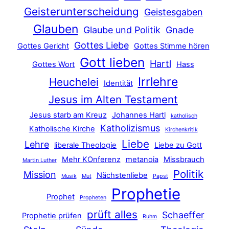
Geisterunterscheidung
Geistesgaben
Glauben
Glaube und Politik
Gnade
Gottes Liebe
Gottes Gericht
Gottes Stimme hören
Gott lieben
Hartl
Gottes Wort
Hass
Irrlehre
Heuchelei
Identität
Jesus im Alten Testament
Jesus starb am Kreuz
Johannes Hartl
katholisch
Katholizismus
Katholische Kirche
Kirchenkritik
Liebe
Lehre
liberale Theologie
Liebe zu Gott
Mehr KOnferenz
metanoia
Missbrauch
Martin Luther
Politik
Mission
Nächstenliebe
Musik
Mut
Papst
Prophetie
Prophet
Propheten
prüft alles
Schaeffer
Prophetie prüfen
Ruhm