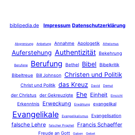
biblipedia.de
Impressum
Datenschutzerklärung
Annahme
Apologetik
Abgrenzung
Anbetung
Atheismus
Authentizität
Auferstehung
Bekehrung
Berufung
Bibel
Bethel
Bibelkritik
Berufene
Christen und Politik
Bibeltreue
Bill Johnson
das Kreuz
Christ und Politik
David
Demut
Ehe
Einheit
der Christus
der Gekreuzigte
Einsicht
Erweckung
Erkenntnis
evangelikal
Erwählung
Evangelikale
Evangelisation
Evangelikalismus
falsche Lehre
Francis Schaeffer
falscher Prophet
Freude an Gott
Gaben
Gebet