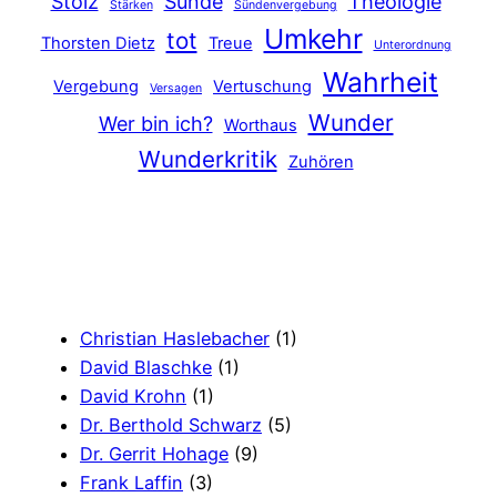
Stolz
Sünde
Theologie
Stärken
Sündenvergebung
Umkehr
tot
Thorsten Dietz
Treue
Unterordnung
Wahrheit
Vergebung
Vertuschung
Versagen
Wunder
Wer bin ich?
Worthaus
Wunderkritik
Zuhören
Christian Haslebacher
(1)
David Blaschke
(1)
David Krohn
(1)
Dr. Berthold Schwarz
(5)
Dr. Gerrit Hohage
(9)
Frank Laffin
(3)