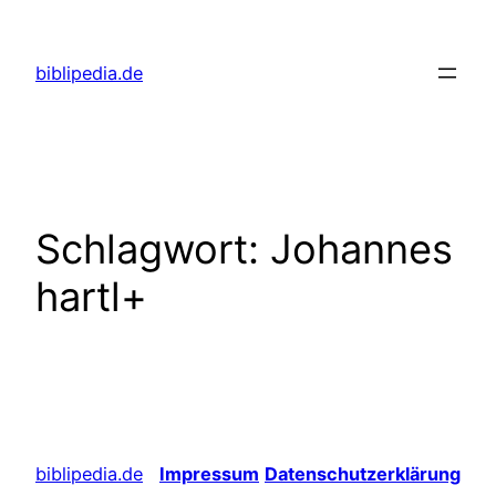
Zum
Inhalt
biblipedia.de
springen
Schlagwort:
Johannes
hartl+
biblipedia.de
Impressum
Datenschutzerklärung