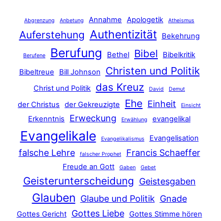
Annahme
Apologetik
Abgrenzung
Anbetung
Atheismus
Authentizität
Auferstehung
Bekehrung
Berufung
Bibel
Bethel
Bibelkritik
Berufene
Christen und Politik
Bibeltreue
Bill Johnson
das Kreuz
Christ und Politik
David
Demut
Ehe
Einheit
der Christus
der Gekreuzigte
Einsicht
Erweckung
Erkenntnis
evangelikal
Erwählung
Evangelikale
Evangelisation
Evangelikalismus
falsche Lehre
Francis Schaeffer
falscher Prophet
Freude an Gott
Gaben
Gebet
Geisterunterscheidung
Geistesgaben
Glauben
Glaube und Politik
Gnade
Gottes Liebe
Gottes Gericht
Gottes Stimme hören