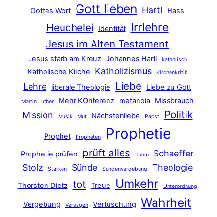
Gott lieben
Hartl
Gottes Wort
Hass
Irrlehre
Heuchelei
Identität
Jesus im Alten Testament
Jesus starb am Kreuz
Johannes Hartl
katholisch
Katholizismus
Katholische Kirche
Kirchenkritik
Liebe
Lehre
liberale Theologie
Liebe zu Gott
Mehr KOnferenz
metanoia
Missbrauch
Martin Luther
Politik
Mission
Nächstenliebe
Musik
Mut
Papst
Prophetie
Prophet
Propheten
prüft alles
Schaeffer
Prophetie prüfen
Ruhm
Stolz
Sünde
Theologie
Stärken
Sündenvergebung
Umkehr
tot
Thorsten Dietz
Treue
Unterordnung
Wahrheit
Vergebung
Vertuschung
Versagen