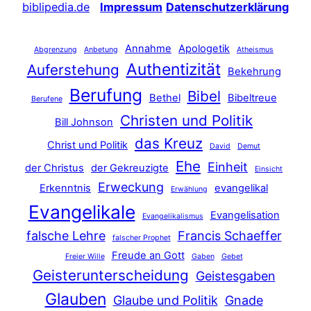
biblipedia.de
Impressum
Datenschutzerklärung
Annahme
Apologetik
Abgrenzung
Anbetung
Atheismus
Authentizität
Auferstehung
Bekehrung
Berufung
Bibel
Bethel
Bibeltreue
Berufene
Christen und Politik
Bill Johnson
das Kreuz
Christ und Politik
David
Demut
Ehe
Einheit
der Christus
der Gekreuzigte
Einsicht
Erweckung
Erkenntnis
evangelikal
Erwählung
Evangelikale
Evangelisation
Evangelikalismus
falsche Lehre
Francis Schaeffer
falscher Prophet
Freude an Gott
Freier Wille
Gaben
Gebet
Geisterunterscheidung
Geistesgaben
Glauben
Glaube und Politik
Gnade