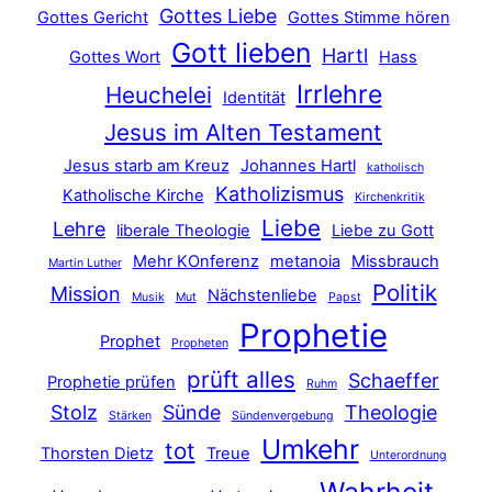
Gottes Liebe
Gottes Gericht
Gottes Stimme hören
Gott lieben
Hartl
Gottes Wort
Hass
Irrlehre
Heuchelei
Identität
Jesus im Alten Testament
Jesus starb am Kreuz
Johannes Hartl
katholisch
Katholizismus
Katholische Kirche
Kirchenkritik
Liebe
Lehre
liberale Theologie
Liebe zu Gott
Mehr KOnferenz
metanoia
Missbrauch
Martin Luther
Politik
Mission
Nächstenliebe
Musik
Mut
Papst
Prophetie
Prophet
Propheten
prüft alles
Schaeffer
Prophetie prüfen
Ruhm
Stolz
Sünde
Theologie
Stärken
Sündenvergebung
Umkehr
tot
Thorsten Dietz
Treue
Unterordnung
Wahrheit