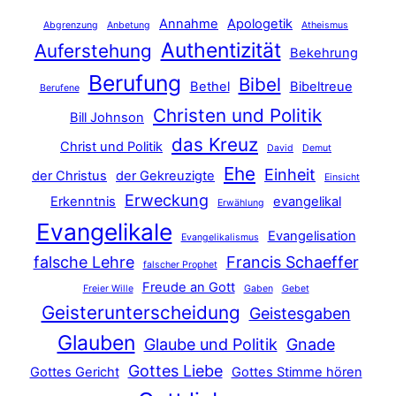
Annahme
Apologetik
Abgrenzung
Anbetung
Atheismus
Authentizität
Auferstehung
Bekehrung
Berufung
Bibel
Bethel
Bibeltreue
Berufene
Christen und Politik
Bill Johnson
das Kreuz
Christ und Politik
David
Demut
Ehe
Einheit
der Christus
der Gekreuzigte
Einsicht
Erweckung
Erkenntnis
evangelikal
Erwählung
Evangelikale
Evangelisation
Evangelikalismus
falsche Lehre
Francis Schaeffer
falscher Prophet
Freude an Gott
Freier Wille
Gaben
Gebet
Geisterunterscheidung
Geistesgaben
Glauben
Glaube und Politik
Gnade
Gottes Liebe
Gottes Gericht
Gottes Stimme hören