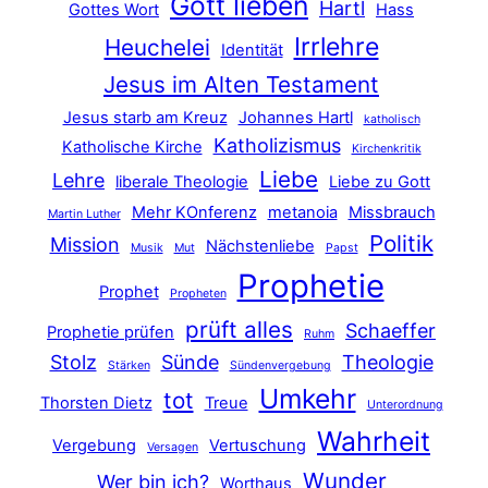
Gott lieben
Hartl
Gottes Wort
Hass
Irrlehre
Heuchelei
Identität
Jesus im Alten Testament
Jesus starb am Kreuz
Johannes Hartl
katholisch
Katholizismus
Katholische Kirche
Kirchenkritik
Liebe
Lehre
liberale Theologie
Liebe zu Gott
Mehr KOnferenz
metanoia
Missbrauch
Martin Luther
Politik
Mission
Nächstenliebe
Musik
Mut
Papst
Prophetie
Prophet
Propheten
prüft alles
Schaeffer
Prophetie prüfen
Ruhm
Stolz
Sünde
Theologie
Stärken
Sündenvergebung
Umkehr
tot
Thorsten Dietz
Treue
Unterordnung
Wahrheit
Vergebung
Vertuschung
Versagen
Wunder
Wer bin ich?
Worthaus