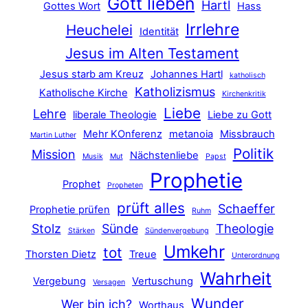
Gott lieben
Hartl
Gottes Wort
Hass
Irrlehre
Heuchelei
Identität
Jesus im Alten Testament
Jesus starb am Kreuz
Johannes Hartl
katholisch
Katholizismus
Katholische Kirche
Kirchenkritik
Liebe
Lehre
liberale Theologie
Liebe zu Gott
Mehr KOnferenz
metanoia
Missbrauch
Martin Luther
Politik
Mission
Nächstenliebe
Musik
Mut
Papst
Prophetie
Prophet
Propheten
prüft alles
Schaeffer
Prophetie prüfen
Ruhm
Stolz
Sünde
Theologie
Stärken
Sündenvergebung
Umkehr
tot
Thorsten Dietz
Treue
Unterordnung
Wahrheit
Vergebung
Vertuschung
Versagen
Wunder
Wer bin ich?
Worthaus