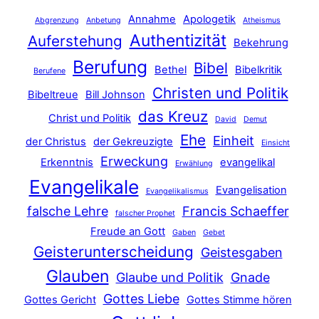
Annahme
Apologetik
Abgrenzung
Anbetung
Atheismus
Authentizität
Auferstehung
Bekehrung
Berufung
Bibel
Bethel
Bibelkritik
Berufene
Christen und Politik
Bibeltreue
Bill Johnson
das Kreuz
Christ und Politik
David
Demut
Ehe
Einheit
der Christus
der Gekreuzigte
Einsicht
Erweckung
Erkenntnis
evangelikal
Erwählung
Evangelikale
Evangelisation
Evangelikalismus
falsche Lehre
Francis Schaeffer
falscher Prophet
Freude an Gott
Gaben
Gebet
Geisterunterscheidung
Geistesgaben
Glauben
Glaube und Politik
Gnade
Gottes Liebe
Gottes Gericht
Gottes Stimme hören