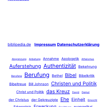
biblipedia.de
Impressum
Datenschutzerklärung
Annahme
Apologetik
Abgrenzung
Anbetung
Atheismus
Authentizität
Auferstehung
Bekehrung
Berufung
Bibel
Bethel
Bibelkritik
Berufene
Christen und Politik
Bibeltreue
Bill Johnson
das Kreuz
Christ und Politik
David
Demut
Ehe
Einheit
der Christus
der Gekreuzigte
Einsicht
Erweckung
Erkenntnis
evangelikal