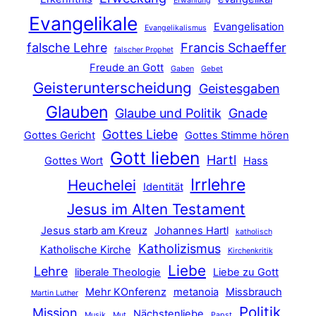
Erwählung
Evangelikale
Evangelisation
Evangelikalismus
falsche Lehre
Francis Schaeffer
falscher Prophet
Freude an Gott
Gaben
Gebet
Geisterunterscheidung
Geistesgaben
Glauben
Glaube und Politik
Gnade
Gottes Liebe
Gottes Gericht
Gottes Stimme hören
Gott lieben
Hartl
Gottes Wort
Hass
Irrlehre
Heuchelei
Identität
Jesus im Alten Testament
Jesus starb am Kreuz
Johannes Hartl
katholisch
Katholizismus
Katholische Kirche
Kirchenkritik
Liebe
Lehre
liberale Theologie
Liebe zu Gott
Mehr KOnferenz
metanoia
Missbrauch
Martin Luther
Politik
Mission
Nächstenliebe
Musik
Mut
Papst