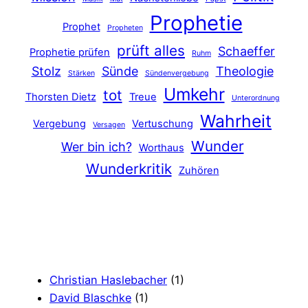
Prophetie
Prophet
Propheten
prüft alles
Schaeffer
Prophetie prüfen
Ruhm
Stolz
Sünde
Theologie
Stärken
Sündenvergebung
Umkehr
tot
Thorsten Dietz
Treue
Unterordnung
Wahrheit
Vergebung
Vertuschung
Versagen
Wunder
Wer bin ich?
Worthaus
Wunderkritik
Zuhören
Christian Haslebacher
(1)
David Blaschke
(1)