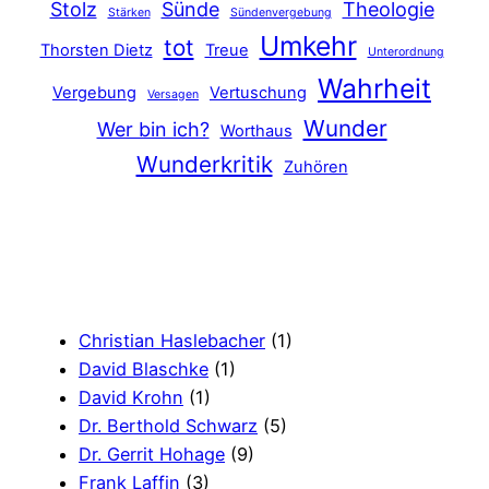
Stolz
Sünde
Theologie
Stärken
Sündenvergebung
Umkehr
tot
Thorsten Dietz
Treue
Unterordnung
Wahrheit
Vergebung
Vertuschung
Versagen
Wunder
Wer bin ich?
Worthaus
Wunderkritik
Zuhören
Christian Haslebacher
(1)
David Blaschke
(1)
David Krohn
(1)
Dr. Berthold Schwarz
(5)
Dr. Gerrit Hohage
(9)
Frank Laffin
(3)