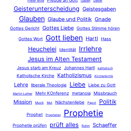
Freude an Gott
Freier Wille
Gaben
Gebet
Geisterunterscheidung
Geistesgaben
Glauben
Glaube und Politik
Gnade
Gottes Liebe
Gottes Gericht
Gottes Stimme hören
Gott lieben
Hartl
Gottes Wort
Hass
Irrlehre
Heuchelei
Identität
Jesus im Alten Testament
Jesus starb am Kreuz
Johannes Hartl
katholisch
Katholizismus
Katholische Kirche
Kirchenkritik
Liebe
Lehre
liberale Theologie
Liebe zu Gott
Mehr KOnferenz
metanoia
Missbrauch
Martin Luther
Politik
Mission
Nächstenliebe
Musik
Mut
Papst
Prophetie
Prophet
Propheten
prüft alles
Schaeffer
Prophetie prüfen
Ruhm