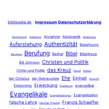
biblipedia.de
Impressum
Datenschutzerklärung
Annahme
Apologetik
Abgrenzung
Anbetung
Atheismus
Authentizität
Auferstehung
Bekehrung
Berufung
Bibel
Bethel
Bibeltreue
Berufene
Christen und Politik
Bill Johnson
das Kreuz
Christ und Politik
David
Demut
Ehe
Einheit
der Christus
der Gekreuzigte
Einsicht
Erweckung
Erkenntnis
evangelikal
Erwählung
Evangelikale
Evangelisation
Evangelikalismus
falsche Lehre
Francis Schaeffer
falscher Prophet