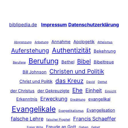
biblipedia.de
Impressum
Datenschutzerklärung
Annahme
Apologetik
Abgrenzung
Anbetung
Atheismus
Authentizität
Auferstehung
Bekehrung
Berufung
Bibel
Bethel
Bibeltreue
Berufene
Christen und Politik
Bill Johnson
das Kreuz
Christ und Politik
David
Demut
Ehe
Einheit
der Christus
der Gekreuzigte
Einsicht
Erweckung
Erkenntnis
evangelikal
Erwählung
Evangelikale
Evangelisation
Evangelikalismus
falsche Lehre
Francis Schaeffer
falscher Prophet
Freude an Gott
Freier Wille
Gaben
Gebet