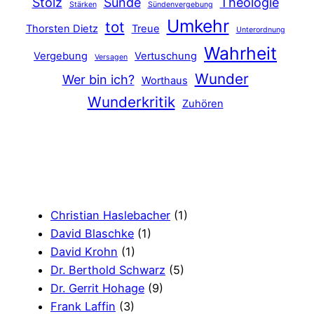
Stolz
Sünde
Theologie
Stärken
Sündenvergebung
Umkehr
tot
Thorsten Dietz
Treue
Unterordnung
Wahrheit
Vergebung
Vertuschung
Versagen
Wunder
Wer bin ich?
Worthaus
Wunderkritik
Zuhören
Christian Haslebacher
(1)
David Blaschke
(1)
David Krohn
(1)
Dr. Berthold Schwarz
(5)
Dr. Gerrit Hohage
(9)
Frank Laffin
(3)