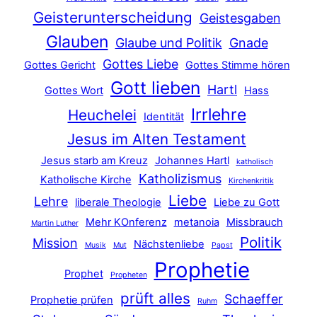
Geisterunterscheidung
Geistesgaben
Glauben
Glaube und Politik
Gnade
Gottes Liebe
Gottes Gericht
Gottes Stimme hören
Gott lieben
Hartl
Gottes Wort
Hass
Irrlehre
Heuchelei
Identität
Jesus im Alten Testament
Jesus starb am Kreuz
Johannes Hartl
katholisch
Katholizismus
Katholische Kirche
Kirchenkritik
Liebe
Lehre
liberale Theologie
Liebe zu Gott
Mehr KOnferenz
metanoia
Missbrauch
Martin Luther
Politik
Mission
Nächstenliebe
Musik
Mut
Papst
Prophetie
Prophet
Propheten
prüft alles
Schaeffer
Prophetie prüfen
Ruhm