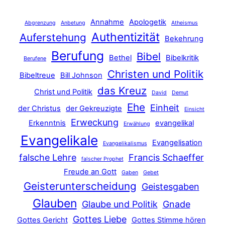
Annahme
Apologetik
Abgrenzung
Anbetung
Atheismus
Authentizität
Auferstehung
Bekehrung
Berufung
Bibel
Bethel
Bibelkritik
Berufene
Christen und Politik
Bibeltreue
Bill Johnson
das Kreuz
Christ und Politik
David
Demut
Ehe
Einheit
der Christus
der Gekreuzigte
Einsicht
Erweckung
Erkenntnis
evangelikal
Erwählung
Evangelikale
Evangelisation
Evangelikalismus
falsche Lehre
Francis Schaeffer
falscher Prophet
Freude an Gott
Gaben
Gebet
Geisterunterscheidung
Geistesgaben
Glauben
Glaube und Politik
Gnade
Gottes Liebe
Gottes Gericht
Gottes Stimme hören