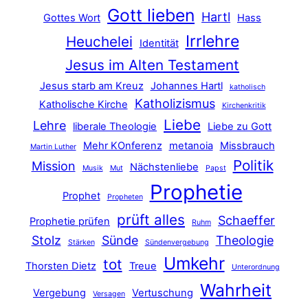
Gott lieben
Hartl
Gottes Wort
Hass
Irrlehre
Heuchelei
Identität
Jesus im Alten Testament
Jesus starb am Kreuz
Johannes Hartl
katholisch
Katholizismus
Katholische Kirche
Kirchenkritik
Liebe
Lehre
liberale Theologie
Liebe zu Gott
Mehr KOnferenz
metanoia
Missbrauch
Martin Luther
Politik
Mission
Nächstenliebe
Musik
Mut
Papst
Prophetie
Prophet
Propheten
prüft alles
Schaeffer
Prophetie prüfen
Ruhm
Stolz
Sünde
Theologie
Stärken
Sündenvergebung
Umkehr
tot
Thorsten Dietz
Treue
Unterordnung
Wahrheit
Vergebung
Vertuschung
Versagen