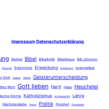
Impressum
Datenschutzerklärung
ung
Bibel
Bethel
Bibelkritik
Bibeltreue
Bill Johnson
Erweckung
Erkenntnis
evangelikal
Einsicht
Erwählung
Geisterunterscheidung
n Gott
Gaben
Gebet
Gott lieben
Heuchelei
Hartl
ttes Wort
Hass
Katholizismus
Lehre
lische Kirche
Kirchenkritik
Politik
Nächstenliebe
Prophet
Papst
Propheten