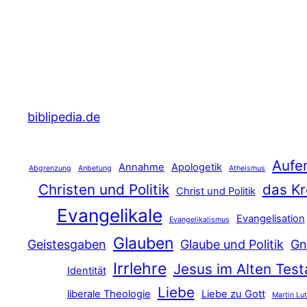
biblipedia.de
Aufe
Annahme
Apologetik
Abgrenzung
Anbetung
Atheismus
Christen und Politik
das Kr
Christ und Politik
Evangelikale
Evangelisation
Evangelikalismus
Glauben
Geistesgaben
Glaube und Politik
Gn
Irrlehre
Jesus im Alten Tes
Identität
Liebe
liberale Theologie
Liebe zu Gott
Martin Lu