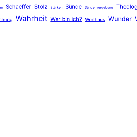
Schaeffer
Stolz
Sünde
Theolog
hm
Stärken
Sündenvergebung
Wahrheit
Wunder
Wer bin ich?
schung
Worthaus