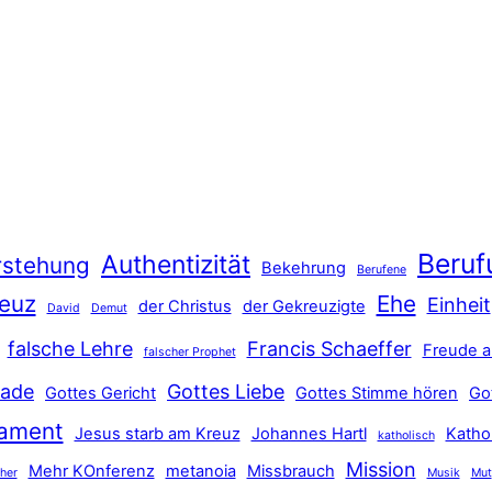
Beruf
Authentizität
rstehung
Bekehrung
Berufene
euz
Ehe
Einheit
der Christus
der Gekreuzigte
David
Demut
falsche Lehre
Francis Schaeffer
Freude a
falscher Prophet
ade
Gottes Liebe
Gottes Gericht
Gottes Stimme hören
Go
tament
Jesus starb am Kreuz
Johannes Hartl
Katho
katholisch
Mission
Mehr KOnferenz
metanoia
Missbrauch
ther
Musik
Mut