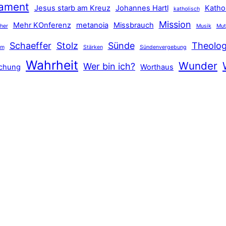
tament
Jesus starb am Kreuz
Johannes Hartl
Katho
katholisch
Mission
Mehr KOnferenz
metanoia
Missbrauch
ther
Musik
Mut
Schaeffer
Stolz
Sünde
Theolog
hm
Stärken
Sündenvergebung
Wahrheit
Wunder
Wer bin ich?
schung
Worthaus