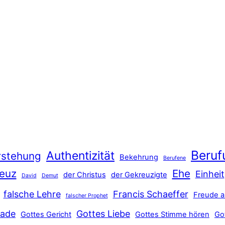
Beruf
Authentizität
rstehung
Bekehrung
Berufene
euz
Ehe
Einheit
der Christus
der Gekreuzigte
David
Demut
falsche Lehre
Francis Schaeffer
Freude a
falscher Prophet
ade
Gottes Liebe
Gottes Gericht
Gottes Stimme hören
Go