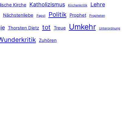
Katholizismus
Lehre
lische Kirche
Kirchenkritik
Politik
Nächstenliebe
Prophet
Papst
Propheten
Umkehr
tot
ie
Thorsten Dietz
Treue
Unterordnung
Wunderkritik
Zuhören