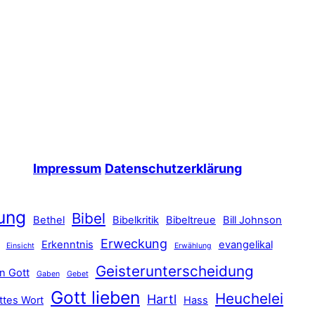
Impressum
Datenschutzerklärung
ung
Bibel
Bethel
Bibelkritik
Bibeltreue
Bill Johnson
Erweckung
Erkenntnis
evangelikal
Einsicht
Erwählung
Geisterunterscheidung
n Gott
Gaben
Gebet
Gott lieben
Heuchelei
Hartl
ttes Wort
Hass