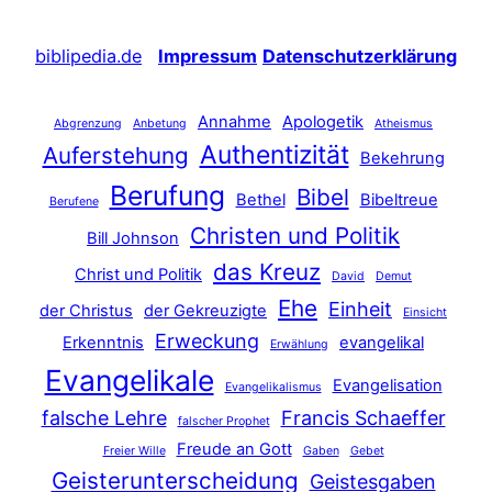
biblipedia.de
Impressum
Datenschutzerklärung
Annahme
Apologetik
Abgrenzung
Anbetung
Atheismus
Authentizität
Auferstehung
Bekehrung
Berufung
Bibel
Bethel
Bibeltreue
Berufene
Christen und Politik
Bill Johnson
das Kreuz
Christ und Politik
David
Demut
Ehe
Einheit
der Christus
der Gekreuzigte
Einsicht
Erweckung
Erkenntnis
evangelikal
Erwählung
Evangelikale
Evangelisation
Evangelikalismus
falsche Lehre
Francis Schaeffer
falscher Prophet
Freude an Gott
Freier Wille
Gaben
Gebet
Geisterunterscheidung
Geistesgaben