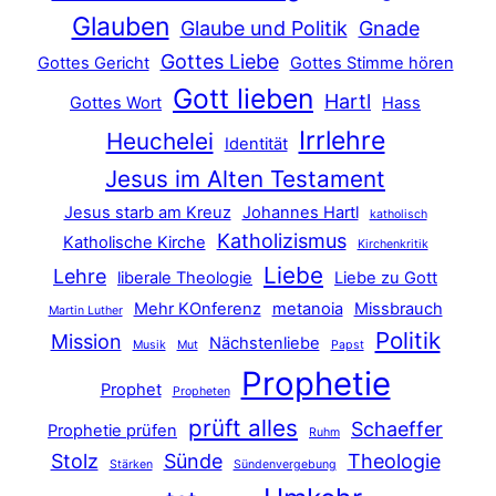
Glauben
Glaube und Politik
Gnade
Gottes Liebe
Gottes Gericht
Gottes Stimme hören
Gott lieben
Hartl
Gottes Wort
Hass
Irrlehre
Heuchelei
Identität
Jesus im Alten Testament
Jesus starb am Kreuz
Johannes Hartl
katholisch
Katholizismus
Katholische Kirche
Kirchenkritik
Liebe
Lehre
liberale Theologie
Liebe zu Gott
Mehr KOnferenz
metanoia
Missbrauch
Martin Luther
Politik
Mission
Nächstenliebe
Musik
Mut
Papst
Prophetie
Prophet
Propheten
prüft alles
Schaeffer
Prophetie prüfen
Ruhm
Stolz
Sünde
Theologie
Stärken
Sündenvergebung