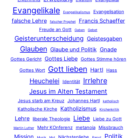
Erwählung
Evangelikale
Evangelisation
Evangelikalismus
falsche Lehre
Francis Schaeffer
falscher Prophet
Freude an Gott
Gaben
Gebet
Geisterunterscheidung
Geistesgaben
Glauben
Glaube und Politik
Gnade
Gottes Liebe
Gottes Gericht
Gottes Stimme hören
Gott lieben
Hartl
Gottes Wort
Hass
Irrlehre
Heuchelei
Identität
Jesus im Alten Testament
Jesus starb am Kreuz
Johannes Hartl
katholisch
Katholizismus
Katholische Kirche
Kirchenkritik
Liebe
Lehre
liberale Theologie
Liebe zu Gott
Mehr KOnferenz
metanoia
Missbrauch
Martin Luther
Politik
Mission
Nächstenliebe
Musik
Mut
Papst