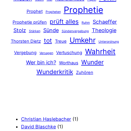
Prophetie
Prophet
Propheten
prüft alles
Schaeffer
Prophetie prüfen
Ruhm
Stolz
Sünde
Theologie
Stärken
Sündenvergebung
Umkehr
tot
Thorsten Dietz
Treue
Unterordnung
Wahrheit
Vergebung
Vertuschung
Versagen
Wunder
Wer bin ich?
Worthaus
Wunderkritik
Zuhören
Christian Haslebacher
(1)
David Blaschke
(1)