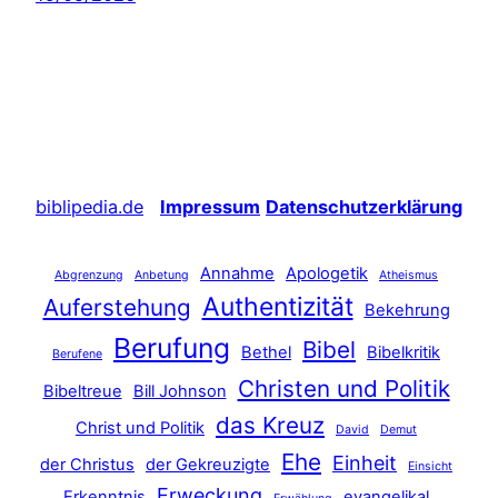
biblipedia.de
Impressum
Datenschutzerklärung
Annahme
Apologetik
Abgrenzung
Anbetung
Atheismus
Authentizität
Auferstehung
Bekehrung
Berufung
Bibel
Bethel
Bibelkritik
Berufene
Christen und Politik
Bibeltreue
Bill Johnson
das Kreuz
Christ und Politik
David
Demut
Ehe
Einheit
der Christus
der Gekreuzigte
Einsicht
Erweckung
Erkenntnis
evangelikal