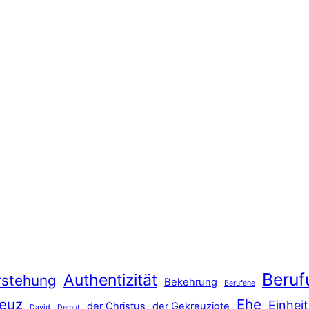
Beruf
Authentizität
rstehung
Bekehrung
Berufene
euz
Ehe
Einheit
der Christus
der Gekreuzigte
David
Demut