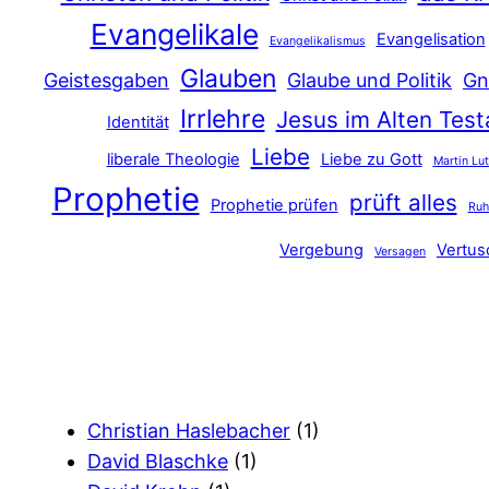
Evangelikale
Evangelisation
Evangelikalismus
Glauben
Geistesgaben
Glaube und Politik
Gn
Irrlehre
Jesus im Alten Tes
Identität
Liebe
liberale Theologie
Liebe zu Gott
Martin Lu
Prophetie
prüft alles
Prophetie prüfen
Ru
Vergebung
Vertu
Versagen
Christian Haslebacher
(1)
David Blaschke
(1)