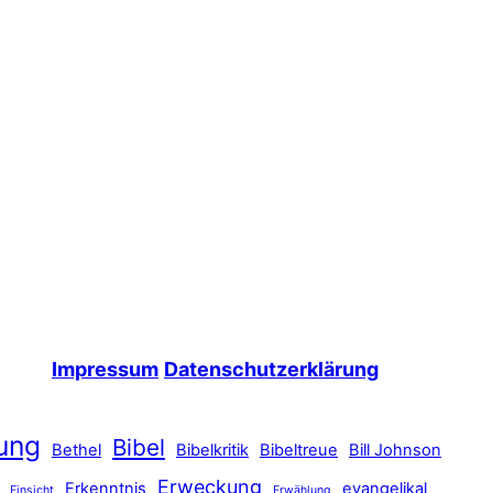
Impressum
Datenschutzerklärung
ung
Bibel
Bethel
Bibelkritik
Bibeltreue
Bill Johnson
Erweckung
Erkenntnis
evangelikal
Einsicht
Erwählung