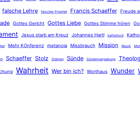
falsche Lehre
Francis Schaeffer
Freude a
falscher Prophet
ade
Gottes Liebe
Gottes Gericht
Gottes Stimme hören
Go
tament
Jesus starb am Kreuz
Johannes Hartl
Katho
katholisch
Mission
Mehr KOnferenz
metanoia
Missbrauch
ther
Musik
Mut
Schaeffer
Stolz
Sünde
Theolog
hm
Stärken
Sündenvergebung
Wahrheit
Wunder
Wer bin ich?
schung
Worthaus