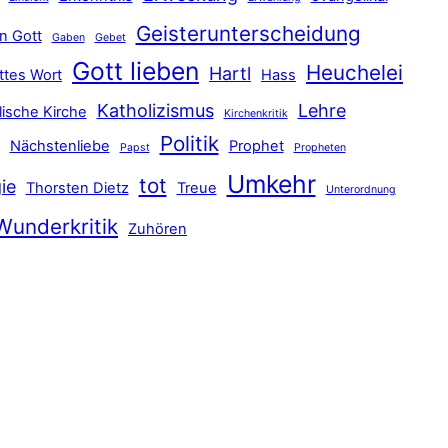
Geisterunterscheidung
n Gott
Gaben
Gebet
Gott lieben
Heuchelei
Hartl
ttes Wort
Hass
Katholizismus
Lehre
lische Kirche
Kirchenkritik
Politik
Nächstenliebe
Prophet
Papst
Propheten
Umkehr
tot
ie
Thorsten Dietz
Treue
Unterordnung
Wunderkritik
Zuhören