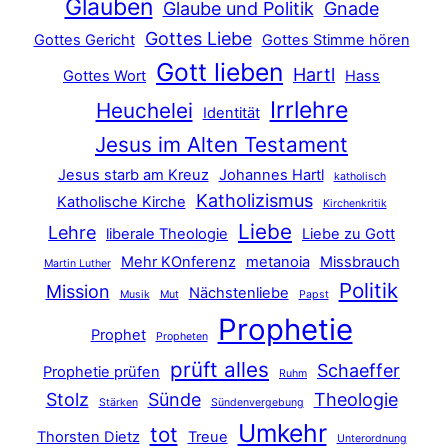
Glauben
Glaube und Politik
Gnade
Gottes Liebe
Gottes Gericht
Gottes Stimme hören
Gott lieben
Hartl
Gottes Wort
Hass
Irrlehre
Heuchelei
Identität
Jesus im Alten Testament
Jesus starb am Kreuz
Johannes Hartl
katholisch
Katholizismus
Katholische Kirche
Kirchenkritik
Liebe
Lehre
liberale Theologie
Liebe zu Gott
Mehr KOnferenz
metanoia
Missbrauch
Martin Luther
Politik
Mission
Nächstenliebe
Musik
Mut
Papst
Prophetie
Prophet
Propheten
prüft alles
Schaeffer
Prophetie prüfen
Ruhm
Stolz
Sünde
Theologie
Stärken
Sündenvergebung
Umkehr
tot
Thorsten Dietz
Treue
Unterordnung