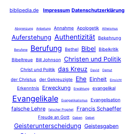
biblipedia.de
Impressum
Datenschutzerklärung
Annahme
Apologetik
Abgrenzung
Anbetung
Atheismus
Authentizität
Auferstehung
Bekehrung
Berufung
Bibel
Bethel
Bibelkritik
Berufene
Christen und Politik
Bibeltreue
Bill Johnson
das Kreuz
Christ und Politik
David
Demut
Ehe
Einheit
der Christus
der Gekreuzigte
Einsicht
Erweckung
Erkenntnis
evangelikal
Erwählung
Evangelikale
Evangelisation
Evangelikalismus
falsche Lehre
Francis Schaeffer
falscher Prophet
Freude an Gott
Gaben
Gebet
Geisterunterscheidung
Geistesgaben