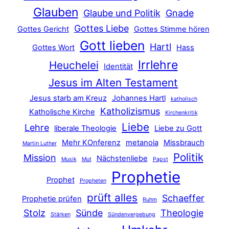
Glauben
Glaube und Politik
Gnade
Gottes Liebe
Gottes Gericht
Gottes Stimme hören
Gott lieben
Hartl
Gottes Wort
Hass
Irrlehre
Heuchelei
Identität
Jesus im Alten Testament
Jesus starb am Kreuz
Johannes Hartl
katholisch
Katholizismus
Katholische Kirche
Kirchenkritik
Liebe
Lehre
liberale Theologie
Liebe zu Gott
Mehr KOnferenz
metanoia
Missbrauch
Martin Luther
Politik
Mission
Nächstenliebe
Musik
Mut
Papst
Prophetie
Prophet
Propheten
prüft alles
Schaeffer
Prophetie prüfen
Ruhm
Stolz
Sünde
Theologie
Stärken
Sündenvergebung