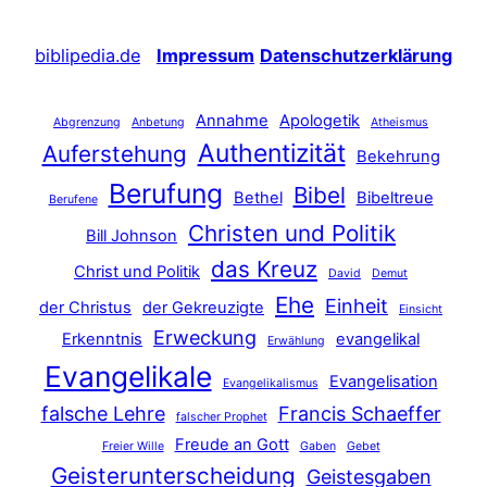
biblipedia.de
Impressum
Datenschutzerklärung
Annahme
Apologetik
Abgrenzung
Anbetung
Atheismus
Authentizität
Auferstehung
Bekehrung
Berufung
Bibel
Bethel
Bibeltreue
Berufene
Christen und Politik
Bill Johnson
das Kreuz
Christ und Politik
David
Demut
Ehe
Einheit
der Christus
der Gekreuzigte
Einsicht
Erweckung
Erkenntnis
evangelikal
Erwählung
Evangelikale
Evangelisation
Evangelikalismus
falsche Lehre
Francis Schaeffer
falscher Prophet
Freude an Gott
Freier Wille
Gaben
Gebet
Geisterunterscheidung
Geistesgaben