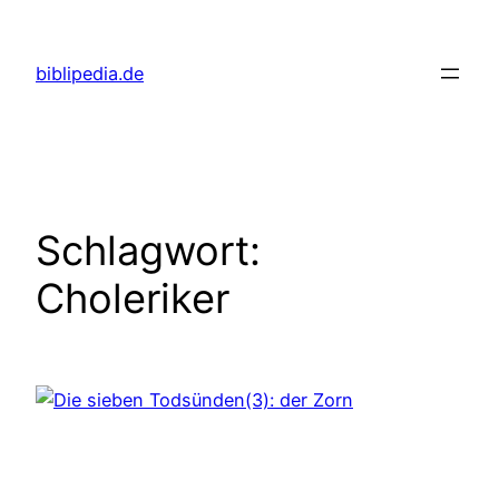
Zum
Inhalt
biblipedia.de
springen
Schlagwort:
Choleriker