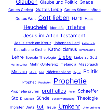
Glauben
Glaube und Politik
Gnade
Gottes Liebe
Gottes Gericht
Gottes Stimme hören
Gott lieben
Hartl
Gottes Wort
Hass
Irrlehre
Heuchelei
Identität
Jesus im Alten Testament
Jesus starb am Kreuz
Johannes Hartl
katholisch
Katholizismus
Katholische Kirche
Kirchenkritik
Liebe
Lehre
liberale Theologie
Liebe zu Gott
Mehr KOnferenz
metanoia
Missbrauch
Martin Luther
Politik
Mission
Nächstenliebe
Musik
Mut
Papst
Prophetie
Prophet
Propheten
prüft alles
Schaeffer
Prophetie prüfen
Ruhm
Stolz
Sünde
Theologie
Stärken
Sündenvergebung
Umkehr
tot
Thorsten Dietz
Treue
Unterordnung