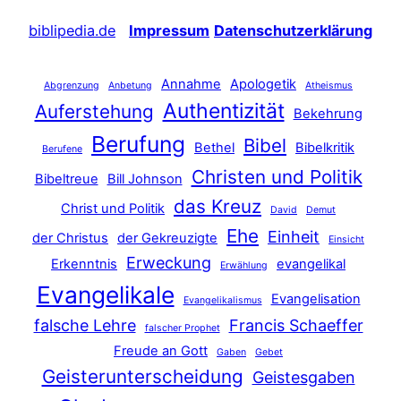
biblipedia.de
Impressum
Datenschutzerklärung
Annahme
Apologetik
Abgrenzung
Anbetung
Atheismus
Authentizität
Auferstehung
Bekehrung
Berufung
Bibel
Bethel
Bibelkritik
Berufene
Christen und Politik
Bibeltreue
Bill Johnson
das Kreuz
Christ und Politik
David
Demut
Ehe
Einheit
der Christus
der Gekreuzigte
Einsicht
Erweckung
Erkenntnis
evangelikal
Erwählung
Evangelikale
Evangelisation
Evangelikalismus
falsche Lehre
Francis Schaeffer
falscher Prophet
Freude an Gott
Gaben
Gebet
Geisterunterscheidung
Geistesgaben