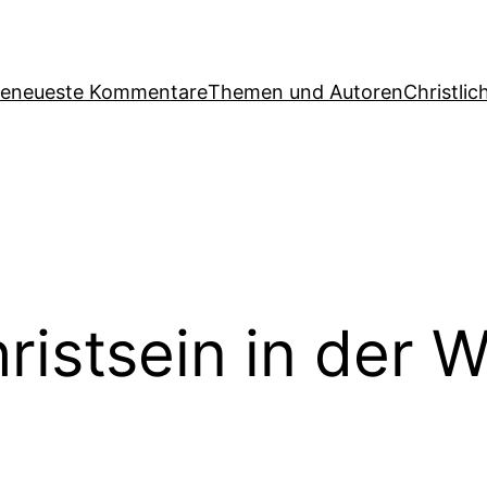
ge
neueste Kommentare
Themen und Autoren
Christlic
ristsein in der W