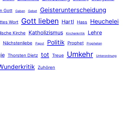
Geisterunterscheidung
n Gott
Gaben
Gebet
Gott lieben
Heuchelei
Hartl
ttes Wort
Hass
Katholizismus
Lehre
lische Kirche
Kirchenkritik
Politik
Nächstenliebe
Prophet
Papst
Propheten
Umkehr
tot
ie
Thorsten Dietz
Treue
Unterordnung
Wunderkritik
Zuhören