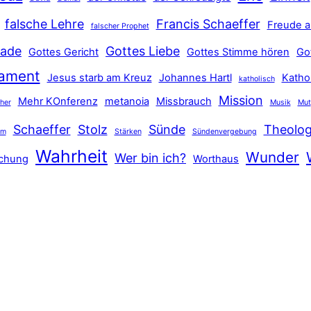
falsche Lehre
Francis Schaeffer
Freude a
falscher Prophet
ade
Gottes Liebe
Gottes Gericht
Gottes Stimme hören
Go
tament
Jesus starb am Kreuz
Johannes Hartl
Katho
katholisch
Mission
Mehr KOnferenz
metanoia
Missbrauch
ther
Musik
Mut
Schaeffer
Stolz
Sünde
Theolog
hm
Stärken
Sündenvergebung
Wahrheit
Wunder
Wer bin ich?
schung
Worthaus