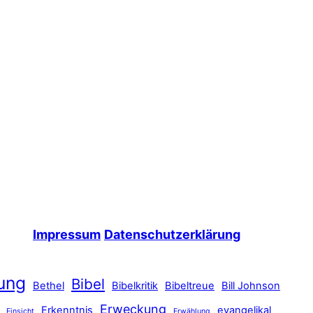
Impressum
Datenschutzerklärung
ung
Bibel
Bethel
Bibelkritik
Bibeltreue
Bill Johnson
Erweckung
Erkenntnis
evangelikal
Einsicht
Erwählung