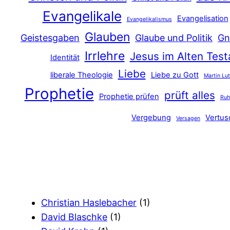
Evangelikale
Evangelisation
Evangelikalismus
Glauben
Geistesgaben
Glaube und Politik
Gn
Irrlehre
Jesus im Alten Tes
Identität
Liebe
liberale Theologie
Liebe zu Gott
Martin Lu
Prophetie
prüft alles
Prophetie prüfen
Ru
Vergebung
Vertu
Versagen
Christian Haslebacher
(1)
David Blaschke
(1)