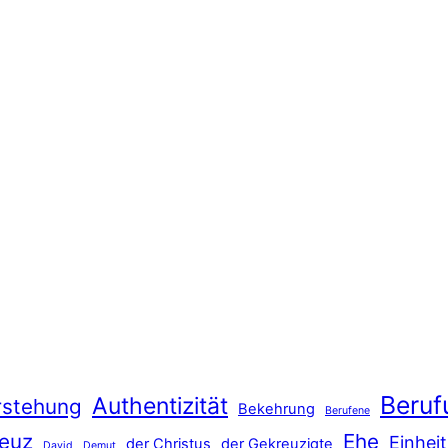
Beruf
Authentizität
rstehung
Bekehrung
Berufene
euz
Ehe
Einheit
der Christus
der Gekreuzigte
David
Demut