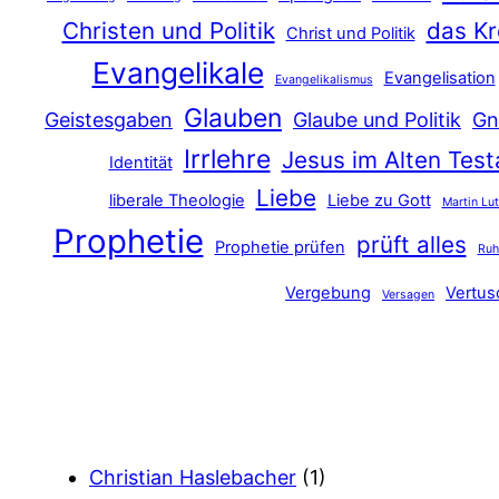
Christen und Politik
das Kr
Christ und Politik
Evangelikale
Evangelisation
Evangelikalismus
Glauben
Geistesgaben
Glaube und Politik
Gn
Irrlehre
Jesus im Alten Tes
Identität
Liebe
liberale Theologie
Liebe zu Gott
Martin Lu
Prophetie
prüft alles
Prophetie prüfen
Ru
Vergebung
Vertu
Versagen
Christian Haslebacher
(1)