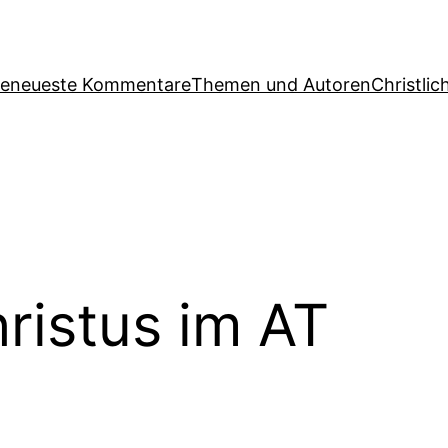
ge
neueste Kommentare
Themen und Autoren
Christlic
ristus im AT