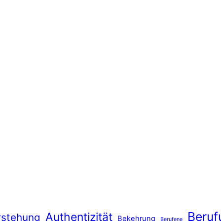
Beruf
Authentizität
rstehung
Bekehrung
Berufene