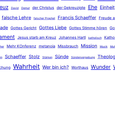
euz
Ehe
Einheit
der Christus
der Gekreuzigte
David
Demut
falsche Lehre
Francis Schaeffer
Freude a
falscher Prophet
ade
Gottes Liebe
Gottes Gericht
Gottes Stimme hören
Go
tament
Jesus starb am Kreuz
Johannes Hartl
Katho
katholisch
Mission
Mehr KOnferenz
metanoia
Missbrauch
ther
Musik
Mut
Schaeffer
Stolz
Sünde
Theolog
hm
Stärken
Sündenvergebung
Wahrheit
Wunder
Wer bin ich?
schung
Worthaus