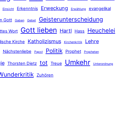
Erweckung
Erkenntnis
evangelikal
Einsicht
Erwählung
Geisterunterscheidung
n Gott
Gaben
Gebet
Gott lieben
Heuchelei
Hartl
ttes Wort
Hass
Katholizismus
Lehre
lische Kirche
Kirchenkritik
Politik
Nächstenliebe
Prophet
Papst
Propheten
Umkehr
tot
ie
Thorsten Dietz
Treue
Unterordnung
Wunderkritik
Zuhören