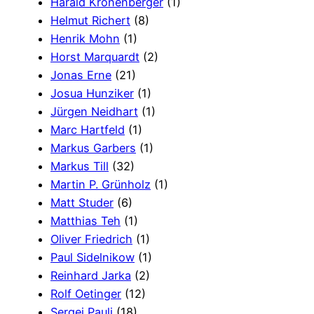
Harald Kronenberger
(1)
Helmut Richert
(8)
Henrik Mohn
(1)
Horst Marquardt
(2)
Jonas Erne
(21)
Josua Hunziker
(1)
Jürgen Neidhart
(1)
Marc Hartfeld
(1)
Markus Garbers
(1)
Markus Till
(32)
Martin P. Grünholz
(1)
Matt Studer
(6)
Matthias Teh
(1)
Oliver Friedrich
(1)
Paul Sidelnikow
(1)
Reinhard Jarka
(2)
Rolf Oetinger
(12)
Sergej Pauli
(18)