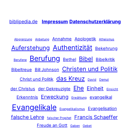
biblipedia.de
Impressum
Datenschutzerklärung
Annahme
Apologetik
Abgrenzung
Anbetung
Atheismus
Authentizität
Auferstehung
Bekehrung
Berufung
Bibel
Bethel
Bibelkritik
Berufene
Christen und Politik
Bibeltreue
Bill Johnson
das Kreuz
Christ und Politik
David
Demut
Ehe
Einheit
der Christus
der Gekreuzigte
Einsicht
Erweckung
Erkenntnis
evangelikal
Erwählung
Evangelikale
Evangelisation
Evangelikalismus
falsche Lehre
Francis Schaeffer
falscher Prophet
Freude an Gott
Gaben
Gebet