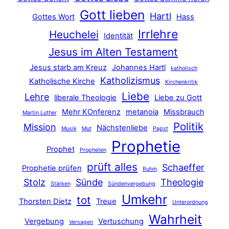
Gott lieben
Hartl
Gottes Wort
Hass
Irrlehre
Heuchelei
Identität
Jesus im Alten Testament
Jesus starb am Kreuz
Johannes Hartl
katholisch
Katholizismus
Katholische Kirche
Kirchenkritik
Liebe
Lehre
liberale Theologie
Liebe zu Gott
Mehr KOnferenz
metanoia
Missbrauch
Martin Luther
Politik
Mission
Nächstenliebe
Musik
Mut
Papst
Prophetie
Prophet
Propheten
prüft alles
Schaeffer
Prophetie prüfen
Ruhm
Stolz
Sünde
Theologie
Stärken
Sündenvergebung
Umkehr
tot
Thorsten Dietz
Treue
Unterordnung
Wahrheit
Vergebung
Vertuschung
Versagen