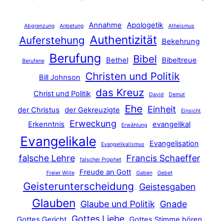
Annahme
Apologetik
Abgrenzung
Anbetung
Atheismus
Authentizität
Auferstehung
Bekehrung
Berufung
Bibel
Bethel
Bibeltreue
Berufene
Christen und Politik
Bill Johnson
das Kreuz
Christ und Politik
David
Demut
Ehe
Einheit
der Christus
der Gekreuzigte
Einsicht
Erweckung
Erkenntnis
evangelikal
Erwählung
Evangelikale
Evangelisation
Evangelikalismus
falsche Lehre
Francis Schaeffer
falscher Prophet
Freude an Gott
Freier Wille
Gaben
Gebet
Geisterunterscheidung
Geistesgaben
Glauben
Glaube und Politik
Gnade
Gottes Liebe
Gottes Gericht
Gottes Stimme hören