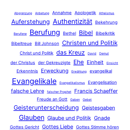
Annahme
Apologetik
Abgrenzung
Anbetung
Atheismus
Authentizität
Auferstehung
Bekehrung
Berufung
Bibel
Bethel
Bibelkritik
Berufene
Christen und Politik
Bibeltreue
Bill Johnson
das Kreuz
Christ und Politik
David
Demut
Ehe
Einheit
der Christus
der Gekreuzigte
Einsicht
Erweckung
Erkenntnis
evangelikal
Erwählung
Evangelikale
Evangelisation
Evangelikalismus
falsche Lehre
Francis Schaeffer
falscher Prophet
Freude an Gott
Gaben
Gebet
Geisterunterscheidung
Geistesgaben
Glauben
Glaube und Politik
Gnade
Gottes Liebe
Gottes Gericht
Gottes Stimme hören