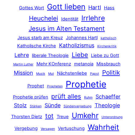
Gott lieben
Hartl
Gottes Wort
Hass
Irrlehre
Heuchelei
Identität
Jesus im Alten Testament
Jesus starb am Kreuz
Johannes Hartl
katholisch
Katholizismus
Katholische Kirche
Kirchenkritik
Liebe
Lehre
liberale Theologie
Liebe zu Gott
Mehr KOnferenz
metanoia
Missbrauch
Martin Luther
Politik
Mission
Nächstenliebe
Musik
Mut
Papst
Prophetie
Prophet
Propheten
prüft alles
Schaeffer
Prophetie prüfen
Ruhm
Stolz
Sünde
Theologie
Stärken
Sündenvergebung
Umkehr
tot
Thorsten Dietz
Treue
Unterordnung
Wahrheit
Vergebung
Vertuschung
Versagen