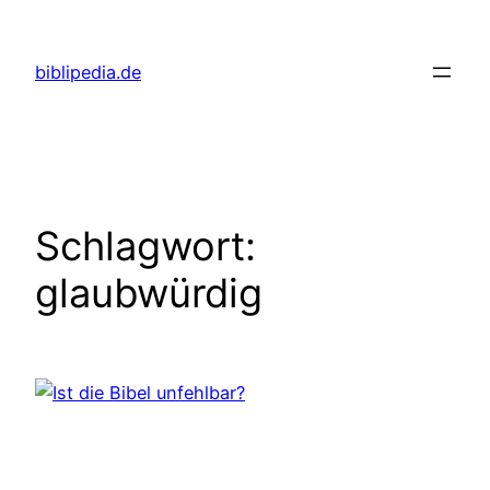
Zum
Inhalt
biblipedia.de
springen
Schlagwort:
glaubwürdig