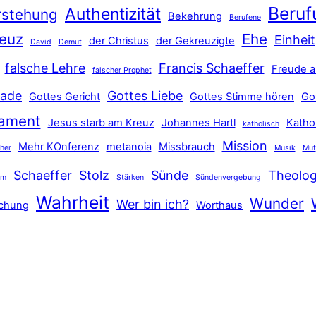
Beruf
Authentizität
rstehung
Bekehrung
Berufene
euz
Ehe
Einheit
der Christus
der Gekreuzigte
David
Demut
falsche Lehre
Francis Schaeffer
Freude a
falscher Prophet
ade
Gottes Liebe
Gottes Gericht
Gottes Stimme hören
Go
tament
Jesus starb am Kreuz
Johannes Hartl
Katho
katholisch
Mission
Mehr KOnferenz
metanoia
Missbrauch
ther
Musik
Mut
Schaeffer
Stolz
Sünde
Theolog
hm
Stärken
Sündenvergebung
Wahrheit
Wunder
Wer bin ich?
schung
Worthaus