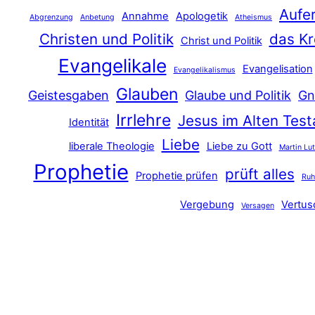
Aufe
Annahme
Apologetik
Abgrenzung
Anbetung
Atheismus
Christen und Politik
das Kr
Christ und Politik
Evangelikale
Evangelisation
Evangelikalismus
Glauben
Geistesgaben
Glaube und Politik
Gn
Irrlehre
Jesus im Alten Tes
Identität
Liebe
liberale Theologie
Liebe zu Gott
Martin Lu
Prophetie
prüft alles
Prophetie prüfen
Ru
Vergebung
Vertu
Versagen