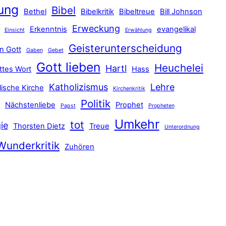
ung
Bibel
Bethel
Bibelkritik
Bibeltreue
Bill Johnson
Erweckung
Erkenntnis
evangelikal
Einsicht
Erwählung
Geisterunterscheidung
n Gott
Gaben
Gebet
Gott lieben
Heuchelei
Hartl
ttes Wort
Hass
Katholizismus
Lehre
lische Kirche
Kirchenkritik
Politik
Nächstenliebe
Prophet
Papst
Propheten
Umkehr
tot
ie
Thorsten Dietz
Treue
Unterordnung
Wunderkritik
Zuhören