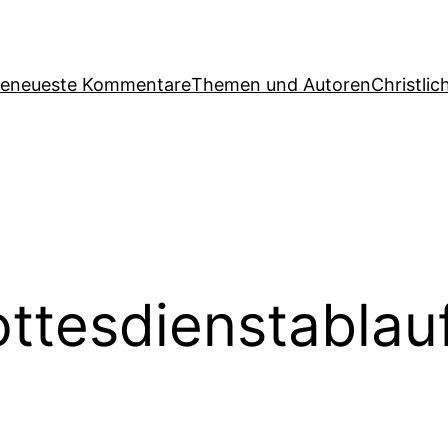
ge
neueste Kommentare
Themen und Autoren
Christlic
ttesdienstablau