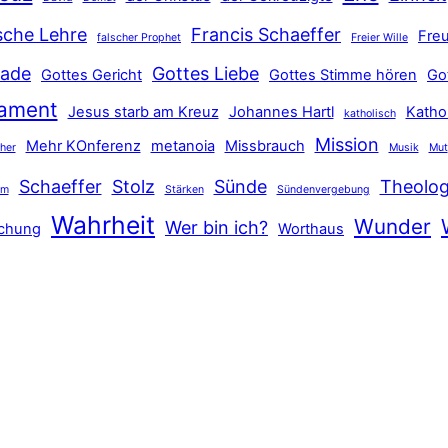
sche Lehre
Francis Schaeffer
Freu
falscher Prophet
Freier Wille
ade
Gottes Liebe
Gottes Gericht
Gottes Stimme hören
Go
tament
Jesus starb am Kreuz
Johannes Hartl
Katho
katholisch
Mission
Mehr KOnferenz
metanoia
Missbrauch
ther
Musik
Mut
Schaeffer
Stolz
Sünde
Theolog
hm
Stärken
Sündenvergebung
Wahrheit
Wunder
Wer bin ich?
schung
Worthaus