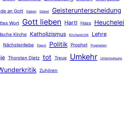
Geisterunterscheidung
de an Gott
Gaben
Gebet
Gott lieben
Heuchelei
Hartl
ttes Wort
Hass
Katholizismus
Lehre
lische Kirche
Kirchenkritik
Politik
Nächstenliebe
Prophet
Papst
Propheten
Umkehr
tot
ie
Thorsten Dietz
Treue
Unterordnung
Wunderkritik
Zuhören