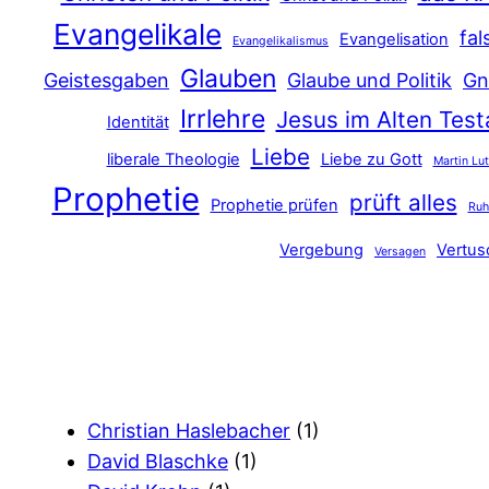
Evangelikale
fal
Evangelisation
Evangelikalismus
Glauben
Geistesgaben
Glaube und Politik
Gn
Irrlehre
Jesus im Alten Tes
Identität
Liebe
liberale Theologie
Liebe zu Gott
Martin Lu
Prophetie
prüft alles
Prophetie prüfen
Ru
Vergebung
Vertu
Versagen
Christian Haslebacher
(1)
David Blaschke
(1)