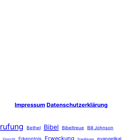
Impressum
Datenschutzerklärung
rufung
Bibel
Bethel
Bibeltreue
Bill Johnson
Erweckung
Erkenntnis
evangelikal
Einsicht
Erwählung