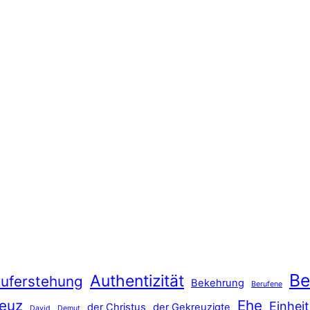
Be
Authentizität
uferstehung
Bekehrung
Berufene
euz
Ehe
Einheit
der Christus
der Gekreuzigte
David
Demut