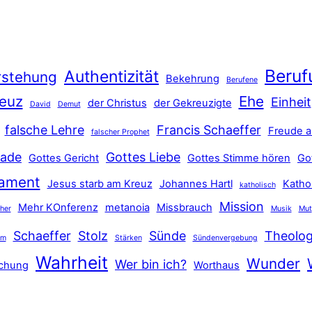
Beruf
Authentizität
rstehung
Bekehrung
Berufene
euz
Ehe
Einheit
der Christus
der Gekreuzigte
David
Demut
falsche Lehre
Francis Schaeffer
Freude a
falscher Prophet
ade
Gottes Liebe
Gottes Gericht
Gottes Stimme hören
Go
tament
Jesus starb am Kreuz
Johannes Hartl
Katho
katholisch
Mission
Mehr KOnferenz
metanoia
Missbrauch
ther
Musik
Mut
Schaeffer
Stolz
Sünde
Theolog
hm
Stärken
Sündenvergebung
Wahrheit
Wunder
Wer bin ich?
schung
Worthaus