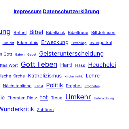
Impressum
Datenschutzerklärung
ung
Bibel
Bethel
Bibelkritik
Bibeltreue
Bill Johnson
Erweckung
Erkenntnis
evangelikal
Einsicht
Erwählung
Geisterunterscheidung
n Gott
Gaben
Gebet
Gott lieben
Heuchelei
Hartl
ttes Wort
Hass
Katholizismus
Lehre
lische Kirche
Kirchenkritik
Politik
Nächstenliebe
Prophet
Papst
Propheten
Umkehr
tot
ie
Thorsten Dietz
Treue
Unterordnung
Wunderkritik
Zuhören