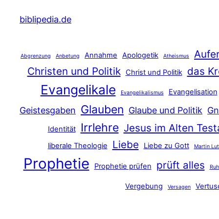
biblipedia.de
Aufe
Annahme
Apologetik
Abgrenzung
Anbetung
Atheismus
Christen und Politik
das Kr
Christ und Politik
Evangelikale
Evangelisation
Evangelikalismus
Glauben
Geistesgaben
Glaube und Politik
Gn
Irrlehre
Jesus im Alten Tes
Identität
Liebe
liberale Theologie
Liebe zu Gott
Martin Lu
Prophetie
prüft alles
Prophetie prüfen
Ru
Vergebung
Vertu
Versagen