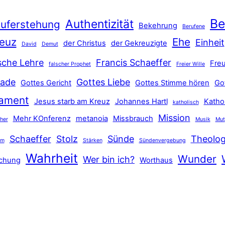
Be
Authentizität
uferstehung
Bekehrung
Berufene
euz
Ehe
Einheit
der Christus
der Gekreuzigte
David
Demut
sche Lehre
Francis Schaeffer
Freu
falscher Prophet
Freier Wille
ade
Gottes Liebe
Gottes Gericht
Gottes Stimme hören
Go
tament
Jesus starb am Kreuz
Johannes Hartl
Katho
katholisch
Mission
Mehr KOnferenz
metanoia
Missbrauch
ther
Musik
Mut
Schaeffer
Stolz
Sünde
Theolog
hm
Stärken
Sündenvergebung
Wahrheit
Wunder
Wer bin ich?
schung
Worthaus