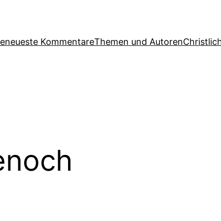
ge
neueste Kommentare
Themen und Autoren
Christlic
enoch