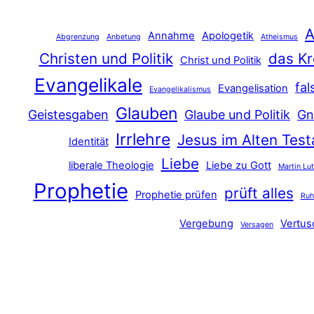
A
Annahme
Apologetik
Abgrenzung
Anbetung
Atheismus
Christen und Politik
das Kr
Christ und Politik
Evangelikale
fal
Evangelisation
Evangelikalismus
Glauben
Geistesgaben
Glaube und Politik
Gn
Irrlehre
Jesus im Alten Tes
Identität
Liebe
liberale Theologie
Liebe zu Gott
Martin Lu
Prophetie
prüft alles
Prophetie prüfen
Ru
Vergebung
Vertu
Versagen