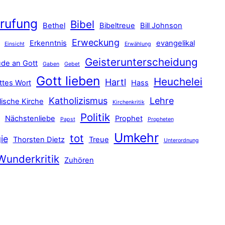
rufung
Bibel
Bethel
Bibeltreue
Bill Johnson
Erweckung
Erkenntnis
evangelikal
Einsicht
Erwählung
Geisterunterscheidung
de an Gott
Gaben
Gebet
Gott lieben
Heuchelei
Hartl
ttes Wort
Hass
Katholizismus
Lehre
lische Kirche
Kirchenkritik
Politik
Nächstenliebe
Prophet
Papst
Propheten
Umkehr
tot
ie
Thorsten Dietz
Treue
Unterordnung
Wunderkritik
Zuhören