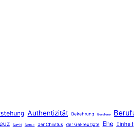
Beruf
Authentizität
rstehung
Bekehrung
Berufene
euz
Ehe
Einheit
der Christus
der Gekreuzigte
David
Demut