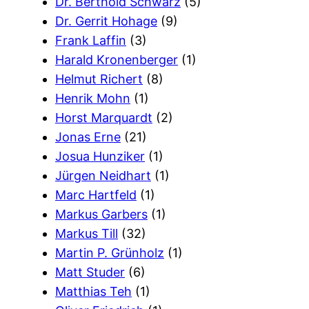
Dr. Berthold Schwarz
(5)
Dr. Gerrit Hohage
(9)
Frank Laffin
(3)
Harald Kronenberger
(1)
Helmut Richert
(8)
Henrik Mohn
(1)
Horst Marquardt
(2)
Jonas Erne
(21)
Josua Hunziker
(1)
Jürgen Neidhart
(1)
Marc Hartfeld
(1)
Markus Garbers
(1)
Markus Till
(32)
Martin P. Grünholz
(1)
Matt Studer
(6)
Matthias Teh
(1)