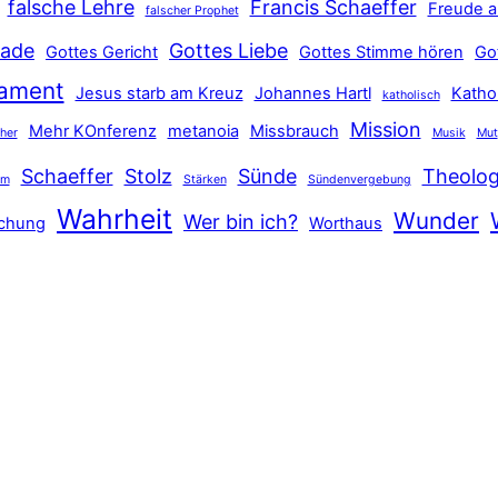
falsche Lehre
Francis Schaeffer
Freude a
falscher Prophet
ade
Gottes Liebe
Gottes Gericht
Gottes Stimme hören
Go
tament
Jesus starb am Kreuz
Johannes Hartl
Katho
katholisch
Mission
Mehr KOnferenz
metanoia
Missbrauch
ther
Musik
Mut
Schaeffer
Stolz
Sünde
Theolog
hm
Stärken
Sündenvergebung
Wahrheit
Wunder
Wer bin ich?
schung
Worthaus