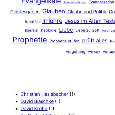
Evangelikale
Evangelisation
Evangelikalismus
Glauben
Geistesgaben
Glaube und Politik
Gn
Irrlehre
Jesus im Alten Tes
Identität
Liebe
liberale Theologie
Liebe zu Gott
Martin Lu
Prophetie
prüft alles
Prophetie prüfen
Ru
Vergebung
Vertu
Versagen
Christian Haslebacher
(1)
David Blaschke
(1)
David Krohn
(1)