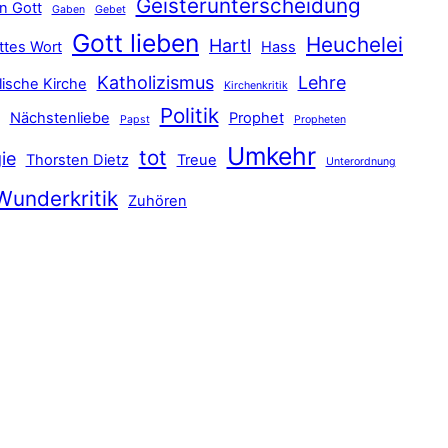
Geisterunterscheidung
n Gott
Gaben
Gebet
Gott lieben
Heuchelei
Hartl
ttes Wort
Hass
Katholizismus
Lehre
lische Kirche
Kirchenkritik
Politik
Nächstenliebe
Prophet
Papst
Propheten
Umkehr
tot
ie
Thorsten Dietz
Treue
Unterordnung
Wunderkritik
Zuhören