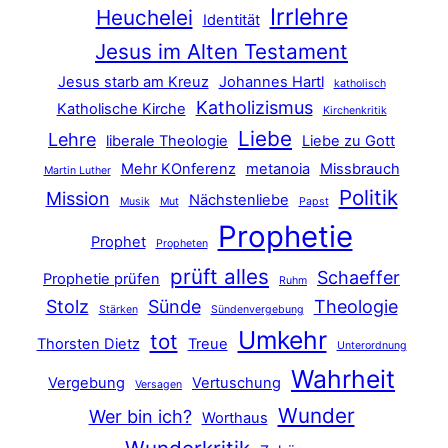
Irrlehre
Heuchelei
Identität
Jesus im Alten Testament
Jesus starb am Kreuz
Johannes Hartl
katholisch
Katholizismus
Katholische Kirche
Kirchenkritik
Liebe
Lehre
liberale Theologie
Liebe zu Gott
Mehr KOnferenz
metanoia
Missbrauch
Martin Luther
Politik
Mission
Nächstenliebe
Musik
Mut
Papst
Prophetie
Prophet
Propheten
prüft alles
Schaeffer
Prophetie prüfen
Ruhm
Stolz
Sünde
Theologie
Stärken
Sündenvergebung
Umkehr
tot
Thorsten Dietz
Treue
Unterordnung
Wahrheit
Vergebung
Vertuschung
Versagen
Wunder
Wer bin ich?
Worthaus