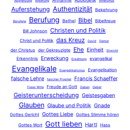
Annahme
Apologetik
Abgrenzung
Anbetung
Atheismus
Authentizität
Auferstehung
Bekehrung
Berufung
Bibel
Bethel
Bibeltreue
Berufene
Christen und Politik
Bill Johnson
das Kreuz
Christ und Politik
David
Demut
Ehe
Einheit
der Christus
der Gekreuzigte
Einsicht
Erweckung
Erkenntnis
evangelikal
Erwählung
Evangelikale
Evangelisation
Evangelikalismus
falsche Lehre
Francis Schaeffer
falscher Prophet
Freude an Gott
Freier Wille
Gaben
Gebet
Geisterunterscheidung
Geistesgaben
Glauben
Glaube und Politik
Gnade
Gottes Liebe
Gottes Gericht
Gottes Stimme hören
Gott lieben
Hartl
Gottes Wort
Hass