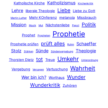
Katholizismus
Katholische Kirche
Kirchenkritik
Liebe
Lehre
liberale Theologie
Liebe zu Gott
Mehr KOnferenz
metanoia
Missbrauch
Martin Luther
Politik
Mission
Nächstenliebe
Musik
Mut
Papst
Prophetie
Prophet
Propheten
prüft alles
Schaeffer
Prophetie prüfen
Ruhm
Stolz
Sünde
Theologie
Stärken
Sündenvergebung
Umkehr
tot
Thorsten Dietz
Treue
Unterordnung
Wahrheit
Vergebung
Vertuschung
Versagen
Wunder
Wer bin ich?
Worthaus
Wunderkritik
Zuhören