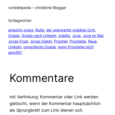
von
biblipedia – christliche Blogger
Schlagwörter:
amazing grace
, 
Buße
, 
der unerwartet gnädige Gott
, 
Gnade
, 
Gnade nach Umkehr
, 
gnädig
, 
Jona
, 
Jona im Wal
, 
Jonas Frust
, 
Jonas Gebet
, 
Prophet
, 
Prophetie
, 
Reue
, 
Umkehr
, 
unverdiente Gnade
, 
wenn Prophetie nicht
eintrifft?
Kommentare
mit Verlinkung: Kommentar oder Link werden
gelöscht, wenn der Kommentar hauptsächlich
als Sprungbrett zum Link dienen soll.