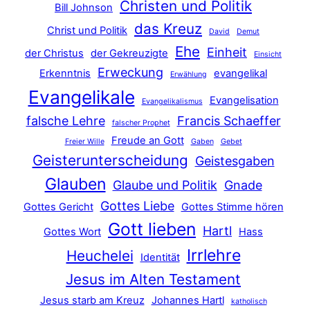
Christen und Politik
Bill Johnson
das Kreuz
Christ und Politik
David
Demut
Ehe
Einheit
der Christus
der Gekreuzigte
Einsicht
Erweckung
Erkenntnis
evangelikal
Erwählung
Evangelikale
Evangelisation
Evangelikalismus
falsche Lehre
Francis Schaeffer
falscher Prophet
Freude an Gott
Freier Wille
Gaben
Gebet
Geisterunterscheidung
Geistesgaben
Glauben
Glaube und Politik
Gnade
Gottes Liebe
Gottes Gericht
Gottes Stimme hören
Gott lieben
Hartl
Gottes Wort
Hass
Irrlehre
Heuchelei
Identität
Jesus im Alten Testament
Jesus starb am Kreuz
Johannes Hartl
katholisch