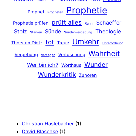
Prophetie
Prophet
Propheten
prüft alles
Schaeffer
Prophetie prüfen
Ruhm
Stolz
Sünde
Theologie
Stärken
Sündenvergebung
Umkehr
tot
Thorsten Dietz
Treue
Unterordnung
Wahrheit
Vergebung
Vertuschung
Versagen
Wunder
Wer bin ich?
Worthaus
Wunderkritik
Zuhören
Christian Haslebacher
(1)
David Blaschke
(1)