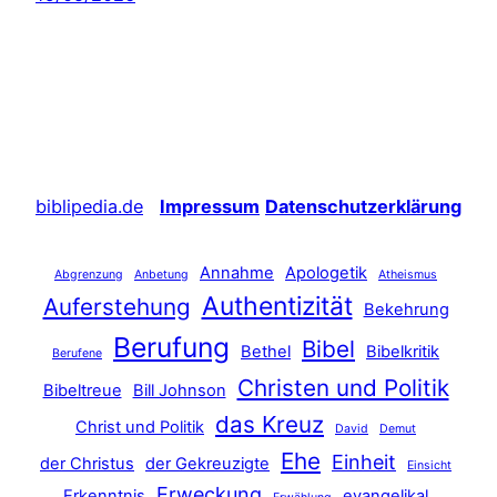
biblipedia.de
Impressum
Datenschutzerklärung
Annahme
Apologetik
Abgrenzung
Anbetung
Atheismus
Authentizität
Auferstehung
Bekehrung
Berufung
Bibel
Bethel
Bibelkritik
Berufene
Christen und Politik
Bibeltreue
Bill Johnson
das Kreuz
Christ und Politik
David
Demut
Ehe
Einheit
der Christus
der Gekreuzigte
Einsicht
Erweckung
Erkenntnis
evangelikal