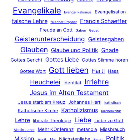
Erwählung
Evangelikale
Evangelisation
Evangelikalismus
falsche Lehre
Francis Schaeffer
falscher Prophet
Freude an Gott
Gaben
Gebet
Geisterunterscheidung
Geistesgaben
Glauben
Glaube und Politik
Gnade
Gottes Liebe
Gottes Gericht
Gottes Stimme hören
Gott lieben
Hartl
Gottes Wort
Hass
Irrlehre
Heuchelei
Identität
Jesus im Alten Testament
Jesus starb am Kreuz
Johannes Hartl
katholisch
Katholizismus
Katholische Kirche
Kirchenkritik
Liebe
Lehre
liberale Theologie
Liebe zu Gott
Mehr KOnferenz
metanoia
Missbrauch
Martin Luther
Politik
Mission
Nächstenliebe
Musik
Mut
Papst