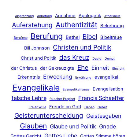
Annahme
Apologetik
Abgrenzung
Anbetung
Atheismus
Authentizität
Auferstehung
Bekehrung
Berufung
Bibel
Bethel
Bibeltreue
Berufene
Christen und Politik
Bill Johnson
das Kreuz
Christ und Politik
David
Demut
Ehe
Einheit
der Christus
der Gekreuzigte
Einsicht
Erweckung
Erkenntnis
evangelikal
Erwählung
Evangelikale
Evangelisation
Evangelikalismus
falsche Lehre
Francis Schaeffer
falscher Prophet
Freude an Gott
Freier Wille
Gaben
Gebet
Geisterunterscheidung
Geistesgaben
Glauben
Glaube und Politik
Gnade
Gottes Liebe
Gottes Gericht
Gottes Stimme hören