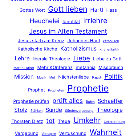
Gott lieben
Hartl
Gottes Wort
Hass
Irrlehre
Heuchelei
Identität
Jesus im Alten Testament
Jesus starb am Kreuz
Johannes Hartl
katholisch
Katholizismus
Katholische Kirche
Kirchenkritik
Liebe
Lehre
liberale Theologie
Liebe zu Gott
Mehr KOnferenz
metanoia
Missbrauch
Martin Luther
Politik
Mission
Nächstenliebe
Musik
Mut
Papst
Prophetie
Prophet
Propheten
prüft alles
Schaeffer
Prophetie prüfen
Ruhm
Stolz
Sünde
Theologie
Stärken
Sündenvergebung
Umkehr
tot
Thorsten Dietz
Treue
Unterordnung
Wahrheit
Vergebung
Vertuschung
Versagen