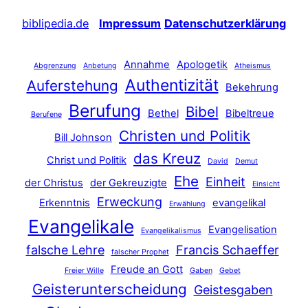
biblipedia.de
Impressum
Datenschutzerklärung
Annahme
Apologetik
Abgrenzung
Anbetung
Atheismus
Authentizität
Auferstehung
Bekehrung
Berufung
Bibel
Bethel
Bibeltreue
Berufene
Christen und Politik
Bill Johnson
das Kreuz
Christ und Politik
David
Demut
Ehe
Einheit
der Christus
der Gekreuzigte
Einsicht
Erweckung
Erkenntnis
evangelikal
Erwählung
Evangelikale
Evangelisation
Evangelikalismus
falsche Lehre
Francis Schaeffer
falscher Prophet
Freude an Gott
Freier Wille
Gaben
Gebet
Geisterunterscheidung
Geistesgaben