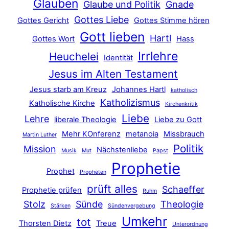
Glauben
Glaube und Politik
Gnade
Gottes Liebe
Gottes Gericht
Gottes Stimme hören
Gott lieben
Hartl
Gottes Wort
Hass
Irrlehre
Heuchelei
Identität
Jesus im Alten Testament
Jesus starb am Kreuz
Johannes Hartl
katholisch
Katholizismus
Katholische Kirche
Kirchenkritik
Liebe
Lehre
liberale Theologie
Liebe zu Gott
Mehr KOnferenz
metanoia
Missbrauch
Martin Luther
Politik
Mission
Nächstenliebe
Musik
Mut
Papst
Prophetie
Prophet
Propheten
prüft alles
Schaeffer
Prophetie prüfen
Ruhm
Stolz
Sünde
Theologie
Stärken
Sündenvergebung
Umkehr
tot
Thorsten Dietz
Treue
Unterordnung