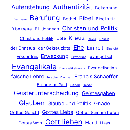
Authentizität
Auferstehung
Bekehrung
Berufung
Bibel
Bethel
Bibelkritik
Berufene
Christen und Politik
Bibeltreue
Bill Johnson
das Kreuz
Christ und Politik
David
Demut
Ehe
Einheit
der Christus
der Gekreuzigte
Einsicht
Erweckung
Erkenntnis
evangelikal
Erwählung
Evangelikale
Evangelisation
Evangelikalismus
falsche Lehre
Francis Schaeffer
falscher Prophet
Freude an Gott
Gaben
Gebet
Geisterunterscheidung
Geistesgaben
Glauben
Glaube und Politik
Gnade
Gottes Liebe
Gottes Gericht
Gottes Stimme hören
Gott lieben
Hartl
Gottes Wort
Hass