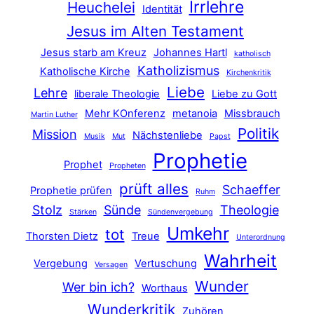
Irrlehre
Heuchelei
Identität
Jesus im Alten Testament
Jesus starb am Kreuz
Johannes Hartl
katholisch
Katholizismus
Katholische Kirche
Kirchenkritik
Liebe
Lehre
liberale Theologie
Liebe zu Gott
Mehr KOnferenz
metanoia
Missbrauch
Martin Luther
Politik
Mission
Nächstenliebe
Musik
Mut
Papst
Prophetie
Prophet
Propheten
prüft alles
Schaeffer
Prophetie prüfen
Ruhm
Stolz
Sünde
Theologie
Stärken
Sündenvergebung
Umkehr
tot
Thorsten Dietz
Treue
Unterordnung
Wahrheit
Vergebung
Vertuschung
Versagen
Wunder
Wer bin ich?
Worthaus
Wunderkritik
Zuhören