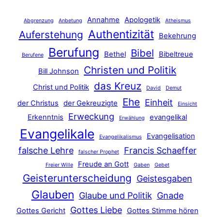
Annahme
Apologetik
Abgrenzung
Anbetung
Atheismus
Authentizität
Auferstehung
Bekehrung
Berufung
Bibel
Bethel
Bibeltreue
Berufene
Christen und Politik
Bill Johnson
das Kreuz
Christ und Politik
David
Demut
Ehe
Einheit
der Christus
der Gekreuzigte
Einsicht
Erweckung
Erkenntnis
evangelikal
Erwählung
Evangelikale
Evangelisation
Evangelikalismus
falsche Lehre
Francis Schaeffer
falscher Prophet
Freude an Gott
Freier Wille
Gaben
Gebet
Geisterunterscheidung
Geistesgaben
Glauben
Glaube und Politik
Gnade
Gottes Liebe
Gottes Gericht
Gottes Stimme hören