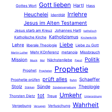
Gott lieben
Hartl
Gottes Wort
Hass
Irrlehre
Heuchelei
Identität
Jesus im Alten Testament
Jesus starb am Kreuz
Johannes Hartl
katholisch
Katholizismus
Katholische Kirche
Kirchenkritik
Liebe
Lehre
liberale Theologie
Liebe zu Gott
Mehr KOnferenz
metanoia
Missbrauch
Martin Luther
Politik
Mission
Nächstenliebe
Musik
Mut
Papst
Prophetie
Prophet
Propheten
prüft alles
Schaeffer
Prophetie prüfen
Ruhm
Stolz
Sünde
Theologie
Stärken
Sündenvergebung
Umkehr
tot
Thorsten Dietz
Treue
Unterordnung
Wahrheit
Vergebung
Vertuschung
Versagen