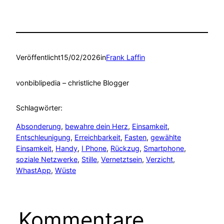
Veröffentlicht
15/02/2026
in
Frank Laffin
von
biblipedia – christliche Blogger
Schlagwörter:
Absonderung
, 
bewahre dein Herz
, 
Einsamkeit
, 
Entschleunigung
, 
Erreichbarkeit
, 
Fasten
, 
gewählte
Einsamkeit
, 
Handy
, 
I Phone
, 
Rückzug
, 
Smartphone
, 
soziale Netzwerke
, 
Stille
, 
Vernetztsein
, 
Verzicht
, 
WhastApp
, 
Wüste
Kommentare