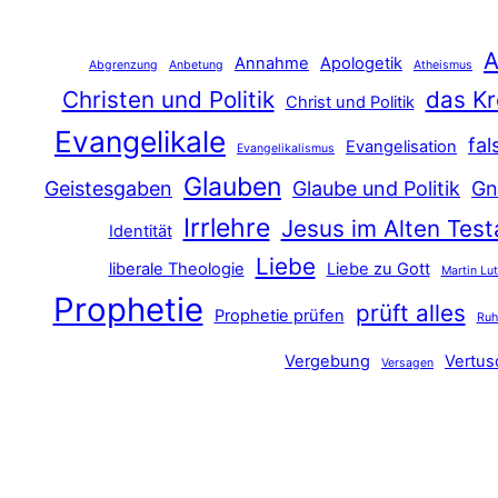
A
Annahme
Apologetik
Abgrenzung
Anbetung
Atheismus
Christen und Politik
das Kr
Christ und Politik
Evangelikale
fal
Evangelisation
Evangelikalismus
Glauben
Geistesgaben
Glaube und Politik
Gn
Irrlehre
Jesus im Alten Tes
Identität
Liebe
liberale Theologie
Liebe zu Gott
Martin Lu
Prophetie
prüft alles
Prophetie prüfen
Ru
Vergebung
Vertu
Versagen