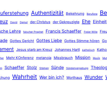
Be
Authentizität
uferstehung
Bekehrung
Berufene
euz
Ehe
Einheit
der Christus
der Gekreuzigte
David
Demut
sche Lehre
Francis Schaeffer
Freu
falscher Prophet
Freier Wille
ade
Gottes Liebe
Gottes Gericht
Gottes Stimme hören
Go
tament
Jesus starb am Kreuz
Johannes Hartl
Katho
katholisch
Mission
Mehr KOnferenz
metanoia
Missbrauch
ther
Musik
Mut
Schaeffer
Stolz
Sünde
Theolog
hm
Stärken
Sündenvergebung
Wahrheit
Wunder
Wer bin ich?
schung
Worthaus