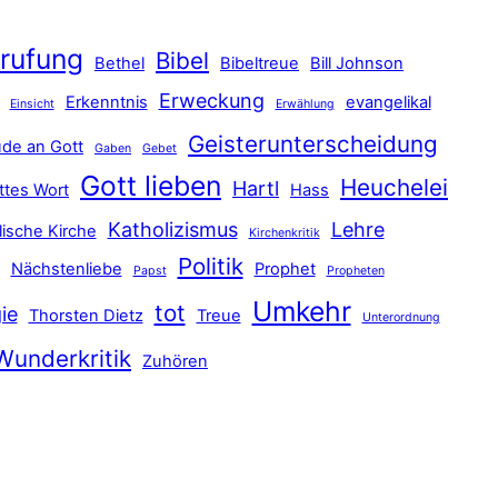
rufung
Bibel
Bethel
Bibeltreue
Bill Johnson
Erweckung
Erkenntnis
evangelikal
Einsicht
Erwählung
Geisterunterscheidung
de an Gott
Gaben
Gebet
Gott lieben
Heuchelei
Hartl
ttes Wort
Hass
Katholizismus
Lehre
lische Kirche
Kirchenkritik
Politik
Nächstenliebe
Prophet
Papst
Propheten
Umkehr
tot
ie
Thorsten Dietz
Treue
Unterordnung
Wunderkritik
Zuhören