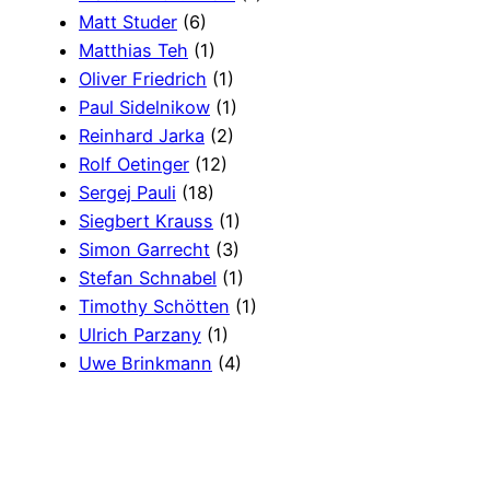
Matt Studer
(6)
Matthias Teh
(1)
Oliver Friedrich
(1)
Paul Sidelnikow
(1)
Reinhard Jarka
(2)
Rolf Oetinger
(12)
Sergej Pauli
(18)
Siegbert Krauss
(1)
Simon Garrecht
(3)
Stefan Schnabel
(1)
Timothy Schötten
(1)
Ulrich Parzany
(1)
Uwe Brinkmann
(4)
Viktor Janke
(6)
Wolfram Wobig
(3)
Wort Gottes
(2)