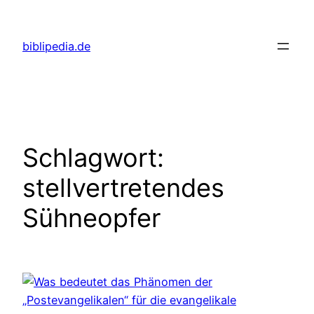
Zum
Inhalt
biblipedia.de
springen
Schlagwort:
stellvertretendes
Sühneopfer