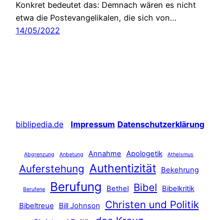
Konkret bedeutet das: Demnach wären es nicht
etwa die Postevangelikalen, die sich von…
14/05/2022
biblipedia.de
Impressum
Datenschutzerklärung
Annahme
Apologetik
Abgrenzung
Anbetung
Atheismus
Authentizität
Auferstehung
Bekehrung
Berufung
Bibel
Bethel
Bibelkritik
Berufene
Christen und Politik
Bibeltreue
Bill Johnson