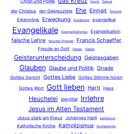
das Kreuz
Christ und Politik
David
Demut
Ehe
Einheit
der Christus
der Gekreuzigte
Einsicht
Erweckung
Erkenntnis
evangelikal
Erwählung
Evangelikale
Evangelisation
Evangelikalismus
falsche Lehre
Francis Schaeffer
falscher Prophet
Freude an Gott
Gaben
Gebet
Geisterunterscheidung
Geistesgaben
Glauben
Glaube und Politik
Gnade
Gottes Liebe
Gottes Gericht
Gottes Stimme hören
Gott lieben
Hartl
Gottes Wort
Hass
Irrlehre
Heuchelei
Identität
Jesus im Alten Testament
Jesus starb am Kreuz
Johannes Hartl
katholisch
Katholizismus
Katholische Kirche
Kirchenkritik