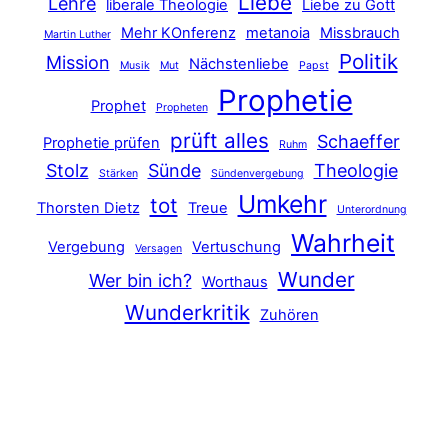
Liebe
Lehre
liberale Theologie
Liebe zu Gott
Mehr KOnferenz
metanoia
Missbrauch
Martin Luther
Politik
Mission
Nächstenliebe
Musik
Mut
Papst
Prophetie
Prophet
Propheten
prüft alles
Schaeffer
Prophetie prüfen
Ruhm
Stolz
Sünde
Theologie
Stärken
Sündenvergebung
Umkehr
tot
Thorsten Dietz
Treue
Unterordnung
Wahrheit
Vergebung
Vertuschung
Versagen
Wunder
Wer bin ich?
Worthaus
Wunderkritik
Zuhören