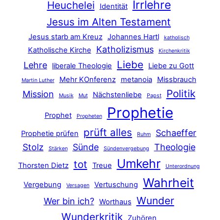
Irrlehre
Heuchelei
Identität
Jesus im Alten Testament
Jesus starb am Kreuz
Johannes Hartl
katholisch
Katholizismus
Katholische Kirche
Kirchenkritik
Liebe
Lehre
liberale Theologie
Liebe zu Gott
Mehr KOnferenz
metanoia
Missbrauch
Martin Luther
Politik
Mission
Nächstenliebe
Musik
Mut
Papst
Prophetie
Prophet
Propheten
prüft alles
Schaeffer
Prophetie prüfen
Ruhm
Stolz
Sünde
Theologie
Stärken
Sündenvergebung
Umkehr
tot
Thorsten Dietz
Treue
Unterordnung
Wahrheit
Vergebung
Vertuschung
Versagen
Wunder
Wer bin ich?
Worthaus
Wunderkritik
Zuhören