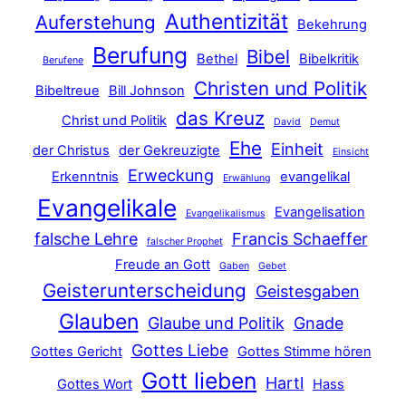
Authentizität
Auferstehung
Bekehrung
Berufung
Bibel
Bethel
Bibelkritik
Berufene
Christen und Politik
Bibeltreue
Bill Johnson
das Kreuz
Christ und Politik
David
Demut
Ehe
Einheit
der Christus
der Gekreuzigte
Einsicht
Erweckung
Erkenntnis
evangelikal
Erwählung
Evangelikale
Evangelisation
Evangelikalismus
falsche Lehre
Francis Schaeffer
falscher Prophet
Freude an Gott
Gaben
Gebet
Geisterunterscheidung
Geistesgaben
Glauben
Glaube und Politik
Gnade
Gottes Liebe
Gottes Gericht
Gottes Stimme hören
Gott lieben
Hartl
Gottes Wort
Hass