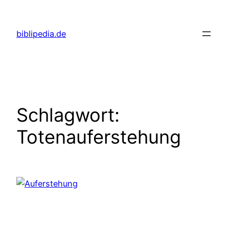
Zum
Inhalt
biblipedia.de
springen
Schlagwort:
Totenauferstehung