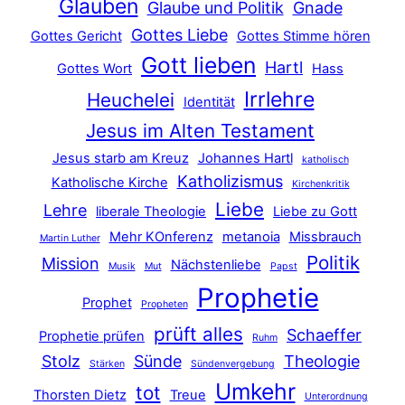
Glauben
Glaube und Politik
Gnade
Gottes Liebe
Gottes Gericht
Gottes Stimme hören
Gott lieben
Hartl
Gottes Wort
Hass
Irrlehre
Heuchelei
Identität
Jesus im Alten Testament
Jesus starb am Kreuz
Johannes Hartl
katholisch
Katholizismus
Katholische Kirche
Kirchenkritik
Liebe
Lehre
liberale Theologie
Liebe zu Gott
Mehr KOnferenz
metanoia
Missbrauch
Martin Luther
Politik
Mission
Nächstenliebe
Musik
Mut
Papst
Prophetie
Prophet
Propheten
prüft alles
Schaeffer
Prophetie prüfen
Ruhm
Stolz
Sünde
Theologie
Stärken
Sündenvergebung
Umkehr
tot
Thorsten Dietz
Treue
Unterordnung