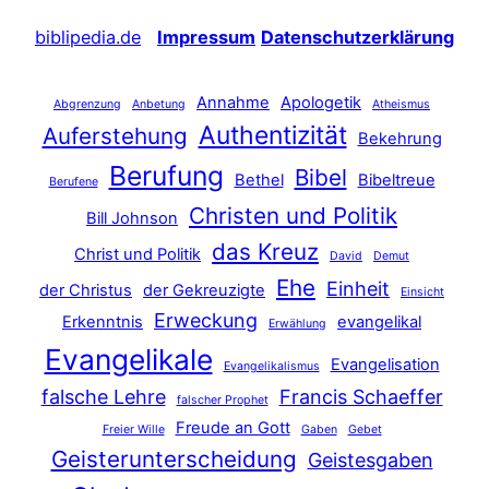
biblipedia.de
Impressum
Datenschutzerklärung
Annahme
Apologetik
Abgrenzung
Anbetung
Atheismus
Authentizität
Auferstehung
Bekehrung
Berufung
Bibel
Bethel
Bibeltreue
Berufene
Christen und Politik
Bill Johnson
das Kreuz
Christ und Politik
David
Demut
Ehe
Einheit
der Christus
der Gekreuzigte
Einsicht
Erweckung
Erkenntnis
evangelikal
Erwählung
Evangelikale
Evangelisation
Evangelikalismus
falsche Lehre
Francis Schaeffer
falscher Prophet
Freude an Gott
Freier Wille
Gaben
Gebet
Geisterunterscheidung
Geistesgaben