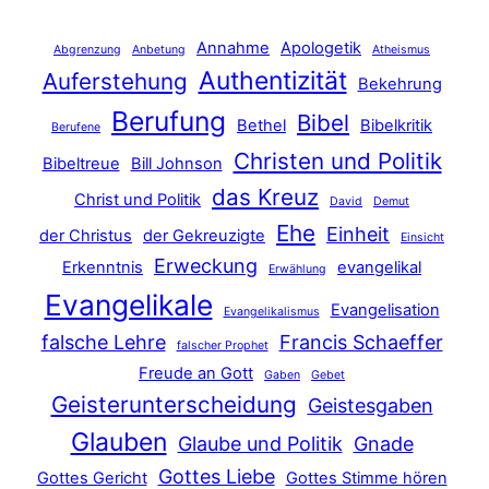
Annahme
Apologetik
Abgrenzung
Anbetung
Atheismus
Authentizität
Auferstehung
Bekehrung
Berufung
Bibel
Bethel
Bibelkritik
Berufene
Christen und Politik
Bibeltreue
Bill Johnson
das Kreuz
Christ und Politik
David
Demut
Ehe
Einheit
der Christus
der Gekreuzigte
Einsicht
Erweckung
Erkenntnis
evangelikal
Erwählung
Evangelikale
Evangelisation
Evangelikalismus
falsche Lehre
Francis Schaeffer
falscher Prophet
Freude an Gott
Gaben
Gebet
Geisterunterscheidung
Geistesgaben
Glauben
Glaube und Politik
Gnade
Gottes Liebe
Gottes Gericht
Gottes Stimme hören