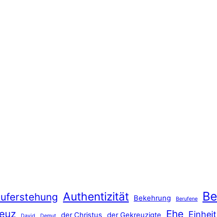
Be
Authentizität
uferstehung
Bekehrung
Berufene
euz
Ehe
Einheit
der Christus
der Gekreuzigte
David
Demut