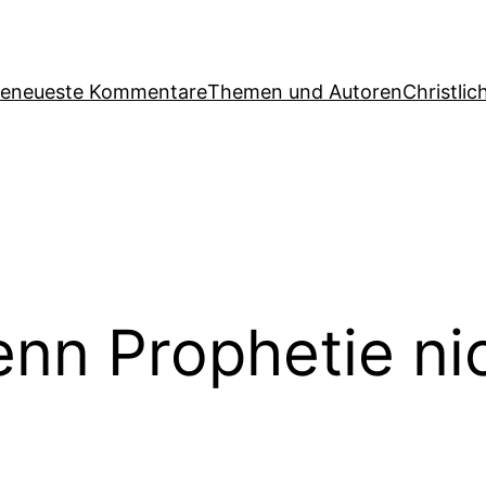
ge
neueste Kommentare
Themen und Autoren
Christlic
nn Prophetie nich