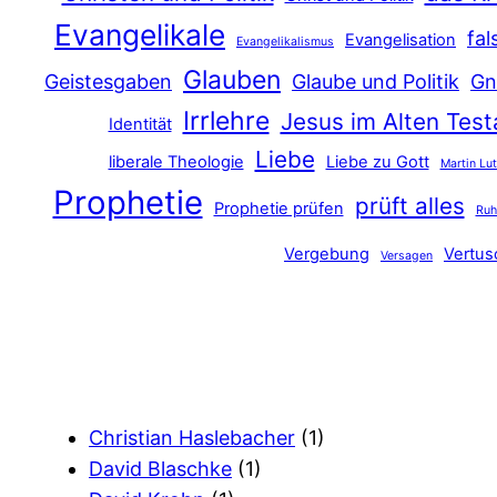
Evangelikale
fal
Evangelisation
Evangelikalismus
Glauben
Geistesgaben
Glaube und Politik
Gn
Irrlehre
Jesus im Alten Tes
Identität
Liebe
liberale Theologie
Liebe zu Gott
Martin Lu
Prophetie
prüft alles
Prophetie prüfen
Ru
Vergebung
Vertu
Versagen
Christian Haslebacher
(1)
David Blaschke
(1)