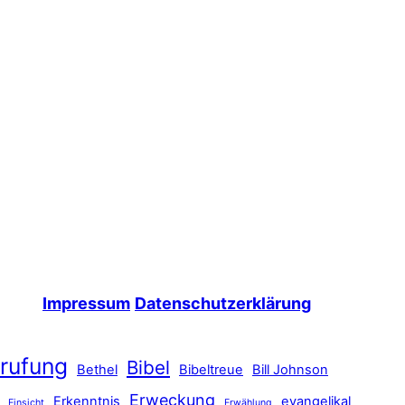
Impressum
Datenschutzerklärung
rufung
Bibel
Bethel
Bibeltreue
Bill Johnson
Erweckung
Erkenntnis
evangelikal
Einsicht
Erwählung