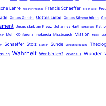
sche Lehre
Francis Schaeffer
Freu
falscher Prophet
Freier Wille
ade
Gottes Liebe
Gottes Gericht
Gottes Stimme hören
Go
tament
Jesus starb am Kreuz
Johannes Hartl
Katho
katholisch
Mission
Mehr KOnferenz
metanoia
Missbrauch
ther
Musik
Mut
Schaeffer
Stolz
Sünde
Theolog
hm
Stärken
Sündenvergebung
Wahrheit
Wunder
Wer bin ich?
schung
Worthaus