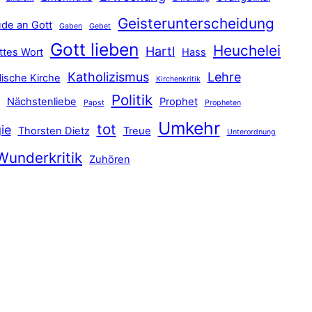
Geisterunterscheidung
de an Gott
Gaben
Gebet
Gott lieben
Heuchelei
Hartl
ttes Wort
Hass
Katholizismus
Lehre
lische Kirche
Kirchenkritik
Politik
Nächstenliebe
Prophet
Papst
Propheten
Umkehr
tot
ie
Thorsten Dietz
Treue
Unterordnung
Wunderkritik
Zuhören